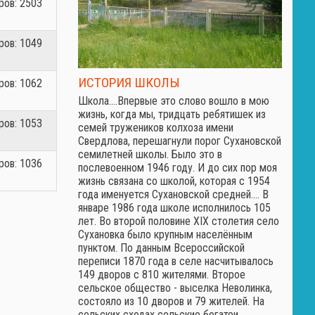
ов: 2503
ов: 1049
ИСТОРИЯ ШКОЛЫ
ов: 1062
Школа.…Впервые это слово вошло в мою
жизнь, когда мы, тридцать ребятишек из
ов: 1053
семей тружеников колхоза имени
Свердлова, перешагнули порог Сухановской
семилетней школы. Было это в
ов: 1036
послевоенном 1946 году. И до сих пор моя
жизнь связана со школой, которая с 1954
года именуется Сухановской средней.… В
январе 1986 года школе исполнилось 105
лет. Во второй половине XIX столетия село
Сухановка было крупным населённым
пунктом. По данным Всероссийской
переписи 1870 года в селе насчитывалось
149 дворов с 810 жителями. Второе
сельское общество - выселка Неволинка,
состояло из 10 дворов и 79 жителей. На
сельских сходах сельские богатеи