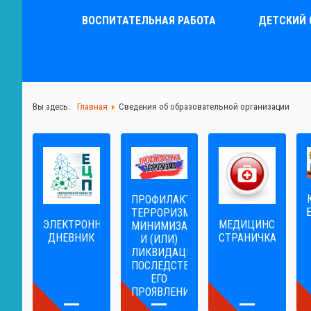
ВОСПИТАТЕЛЬНАЯ РАБОТА
ДЕТСКИЙ 
Вы здесь:
Главная
Сведения об образовательной организации
ПРОФИЛАКТИКА
ТЕРРОРИЗМА,
ЭЛЕКТРОННЫЙ
МЕДИЦИНСКАЯ
МИНИМИЗАЦИЯ
ДНЕВНИК
СТРАНИЧКА
И (ИЛИ)
ЛИКВИДАЦИЯ
ПОСЛЕДСТВИЙ
ЕГО
ПРОЯВЛЕНИЙ