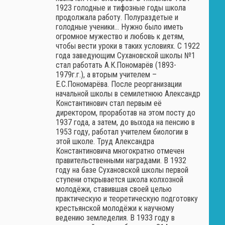
1923 голодные и тифозные годы школа
продолжала работу. Полураздетые и
голодные ученики… Нужно было иметь
огромное мужество и любовь к детям,
чтобы вести уроки в таких условиях. С 1922
года заведующим Сухановской школы №1
стал работать А.К.Пономарёв (1893-
1979г.г.), а вторым учителем –
Е.С.Пономарёва. После реорганизации
начальной школы в семилетнюю Александр
Константинович стал первым её
директором, проработав на этом посту до
1937 года, а затем, до выхода на пенсию в
1953 году, работал учителем биологии в
этой школе. Труд Александра
Константиновича многократно отмечен
правительственными наградами. В 1932
году на базе Сухановской школы первой
ступени открывается школа колхозной
молодёжи, ставившая своей целью
практическую и теоретическую подготовку
крестьянской молодёжи к научному
ведению земледелия. В 1933 году в