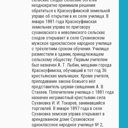
неоднократно принимали решения:
обратиться к Красноуфимской земельной
управе об открытии в их селе училища. В
январе 1881 года Красноуфимская
земельная управа по приговору
сухановского и неволинского сельских
сходов открывает в селе Сухановском
мужское одноклассное народное училище
с трёхлетним сроком обучения. Училище
разместили в здании, принадлежащем
сельскому обществу. Первым учителем
был назначен А. Т. Лыбин, мещанин города
Красноуфимска, обучавший в тот год 36
крестьянских мальчишек. Кроме учителя,
преподавание закона божьего вёл
представитель церкви-священник А. В.
Стахеев. Попечителем училища с 1881 года
назначен неграмотный крестьянин села
Сухановка И. И. Токарев, занимавшийся
торговлей. В январе 1897 года в селе
Сухановка земская управа открывает в
арендованном доме Сухановское
одноклассное народное училище № 2,