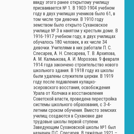
ввиду этого ранее открытому училищу
присваивается № 1. В 1903-1904 учебном
году в двух училищах учеников было 61, в
том числе три девочки. В 1910 году
земством было открыто Сухановское
училище № 3 в нанятом у крестьян доме. В
1916-1917 учебном году, в двух училищах
обучалось 180 человек, в их числе 34
девочки. Учителями в них работали П. С.
Слесарев, А. Н. Слесарева, Т. В. Архипова,
А. М. Калмыкова, А. И. Морозова. 9 февраля
1914 года закончено строительство нового
школьного здания. В 1918 году из школы
были удалены служители церкви. В 1919
году после подавления кулацко-
эсеровского восстания, освобождения
Урала от Колчака и восстановления
Советской власти, проведена перестройка
системы школьного образования, с 3-4-
летним сроком обучения. Вместо земских
училищ создаются в Сухановке две
трудовые школы первой ступени.
Заведующим Сухановской школы №1 был
назначен П.С. Слесарев. В тяжёлые 1921 –