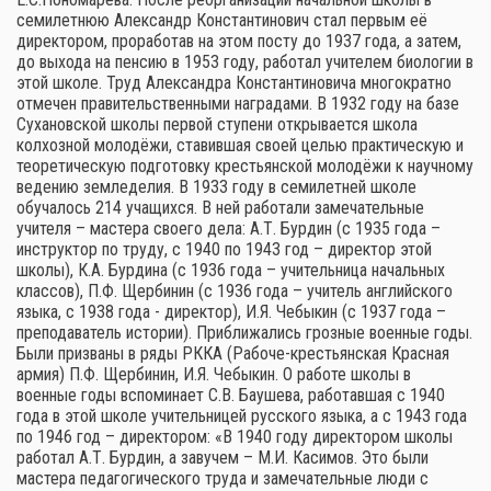
семилетнюю Александр Константинович стал первым её
директором, проработав на этом посту до 1937 года, а затем,
до выхода на пенсию в 1953 году, работал учителем биологии в
этой школе. Труд Александра Константиновича многократно
отмечен правительственными наградами. В 1932 году на базе
Сухановской школы первой ступени открывается школа
колхозной молодёжи, ставившая своей целью практическую и
теоретическую подготовку крестьянской молодёжи к научному
ведению земледелия. В 1933 году в семилетней школе
обучалось 214 учащихся. В ней работали замечательные
учителя – мастера своего дела: А.Т. Бурдин (с 1935 года –
инструктор по труду, с 1940 по 1943 год – директор этой
школы), К.А. Бурдина (с 1936 года – учительница начальных
классов), П.Ф. Щербинин (с 1936 года – учитель английского
языка, с 1938 года - директор), И.Я. Чебыкин (с 1937 года –
преподаватель истории). Приближались грозные военные годы.
Были призваны в ряды РККА (Рабоче-крестьянская Красная
армия) П.Ф. Щербинин, И.Я. Чебыкин. О работе школы в
военные годы вспоминает С.В. Баушева, работавшая с 1940
года в этой школе учительницей русского языка, а с 1943 года
по 1946 год – директором: «В 1940 году директором школы
работал А.Т. Бурдин, а завучем – М.И. Касимов. Это были
мастера педагогического труда и замечательные люди с