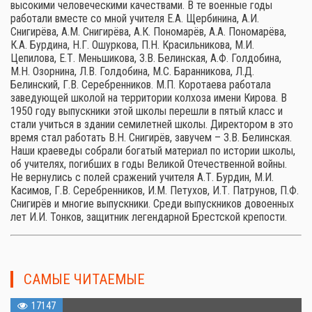
высокими человеческими качествами. В те военные годы
работали вместе со мной учителя Е.А. Щербинина, А.И.
Снигирёва, А.М. Снигирёва, А.К. Пономарёв, А.А. Пономарёва,
К.А. Бурдина, Н.Г. Ошуркова, П.Н. Красильникова, М.И.
Цепилова, Е.Т. Меньшикова, З.В. Белинская, А.Ф. Голдобина,
М.Н. Озорнина, Л.В. Голдобина, М.С. Баранникова, Л.Д.
Белинский, Г.В. Серебренников. М.П. Коротаева работала
заведующей школой на территории колхоза имени Кирова. В
1950 году выпускники этой школы перешли в пятый класс и
стали учиться в здании семилетней школы. Директором в это
время стал работать В.Н. Снигирёв, завучем – З.В. Белинская.
Наши краеведы собрали богатый материал по истории школы,
об учителях, погибших в годы Великой Отечественной войны.
Не вернулись с полей сражений учителя А.Т. Бурдин, М.И.
Касимов, Г.В. Серебренников, И.М. Петухов, И.Т. Патрунов, П.Ф.
Снигирёв и многие выпускники. Среди выпускников довоенных
лет И.И. Тонков, защитник легендарной Брестской крепости.
САМЫЕ ЧИТАЕМЫЕ
17147