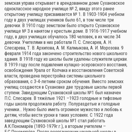
земская управа открывает в арендованном доме Сухановское
одноклассное народное училище № 2, ввиду этого ранее
открытому училищу присваивается № 1. В 1903-1904 учебном
году в двух училищах учеников было 61, в том числе три
девочки. В 1910 году земством было открыто Сухановское
училище № 3 в нанятом у крестьян доме. В 1916-1917 учебном
году, в двух училищах обучалось 180 человек, в их числе 34
девочки. Учителями в них работали П. С. Слесарев, А. Н.
Слесарева, Т. В. Архипова, А. М. Калмыкова, А. И. Морозова. 9
февраля 1914 года закончено строительство нового школьного
здания. В 1918 году из школы были удалены служители церкви.
В 1919 году после подавления кулацко-эсеровского восстания,
освобождения Урала от Колчака и восстановления Советской
власти, проведена перестройка системы школьного
образования, с 3-4-летним сроком обучения. Вместо земских
училищ создаются в Сухановке две трудовые школы первой
ступени. Заведующим Сухановской школы №1 был назначен
П.С. Слесарев. В тяжёлые 1921 –1923 голодные и тифозные
годы школа продолжала работу. Полураздетые и голодные
ученики… Нужно было иметь огромное мужество и любовь к
детям, чтобы вести уроки в таких условиях. С 1922 года
заведующим Сухановской школы №1 стал работать
А.К.Пономарёв (1893-1979г.г.), а вторым учителем –
Е.С.Пономарёва. После реорганизации начальной школы в