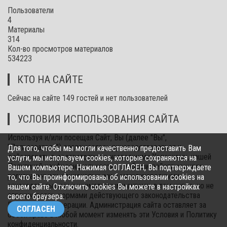
Пользователи
4
Материалы
314
Кол-во просмотров материалов
534223
КТО НА САЙТЕ
Сейчас на сайте 149 гостей и нет пользователей
УСЛОВИЯ ИСПОЛЬЗОВАНИЯ САЙТА
Используя и/или посещая Сайт, Вы (далее "Вы",
"Пользователь") соглашаетесь руководствоваться и
Для того, чтобы мы могли качественно предоставить Вам
действовать в соответствии с настоящими Условиями, нашей
услуги, мы используем cookies, которые сохраняются на
Политикой конфиденциальности и любыми действующими
Вашем компьютере. Нажимая СОГЛАСЕН, Вы подтверждаете
региональными, национальными и международными
то, что Вы проинформированы об использовании cookies на
законодательными и нормативными актами, в том числе, но не
нашем сайте. Отключить cookies Вы можете в настройках
ограничиваясь, нормами действующего законодательства
своего браузера.
Российской Федерации. Администрация сайта оставляет за
СОГЛАСЕН
собой право в любой момент изменять эти Условия и Политику
конфиденциальности.