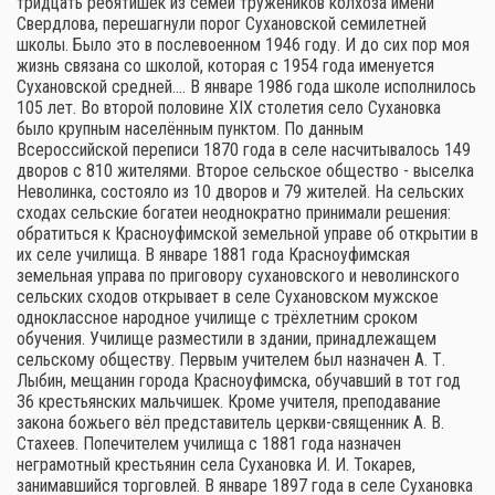
тридцать ребятишек из семей тружеников колхоза имени
Свердлова, перешагнули порог Сухановской семилетней
школы. Было это в послевоенном 1946 году. И до сих пор моя
жизнь связана со школой, которая с 1954 года именуется
Сухановской средней.… В январе 1986 года школе исполнилось
105 лет. Во второй половине XIX столетия село Сухановка
было крупным населённым пунктом. По данным
Всероссийской переписи 1870 года в селе насчитывалось 149
дворов с 810 жителями. Второе сельское общество - выселка
Неволинка, состояло из 10 дворов и 79 жителей. На сельских
сходах сельские богатеи неоднократно принимали решения:
обратиться к Красноуфимской земельной управе об открытии в
их селе училища. В январе 1881 года Красноуфимская
земельная управа по приговору сухановского и неволинского
сельских сходов открывает в селе Сухановском мужское
одноклассное народное училище с трёхлетним сроком
обучения. Училище разместили в здании, принадлежащем
сельскому обществу. Первым учителем был назначен А. Т.
Лыбин, мещанин города Красноуфимска, обучавший в тот год
36 крестьянских мальчишек. Кроме учителя, преподавание
закона божьего вёл представитель церкви-священник А. В.
Стахеев. Попечителем училища с 1881 года назначен
неграмотный крестьянин села Сухановка И. И. Токарев,
занимавшийся торговлей. В январе 1897 года в селе Сухановка