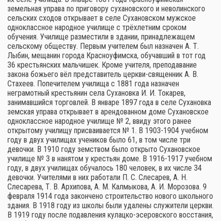
земельная управа по приговору сухановского и неволинского
сельских сходов открывает в селе Сухановском мужское
одноклассное народное училище с трёхлетним сроком
обучения. Училище разместили в здании, принадлежащем
сельскому обществу. Первым учителем был назначен А. Т.
Лыбин, мещанин города Красноуфимска, обучавший в тот год
36 крестьянских мальчишек. Кроме учителя, преподавание
закона божьего вёл представитель церкви-священник А. В.
Стахеев. Попечителем училища с 1881 года назначен
неграмотный крестьянин села Сухановка И. И. Токарев,
занимавшийся торговлей. В январе 1897 года в селе Сухановка
земская управа открывает в арендованном доме Сухановское
одноклассное народное училище № 2, ввиду этого ранее
открытому училищу присваивается № 1. В 1903-1904 учебном
году в двух училищах учеников было 61, в том числе три
девочки. В 1910 году земством было открыто Сухановское
училище № 3 в нанятом у крестьян доме. В 1916-1917 учебном
году, в двух училищах обучалось 180 человек, в их числе 34
девочки. Учителями в них работали П. С. Слесарев, А. Н.
Слесарева, Т. В. Архипова, А. М. Калмыкова, А. И. Морозова. 9
февраля 1914 года закончено строительство нового школьного
здания. В 1918 году из школы были удалены служители церкви.
В 1919 году после подавления кулацко-эсеровского восстания,