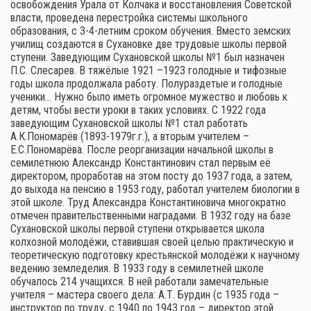
освобождения Урала от Колчака и восстановления Советской
власти, проведена перестройка системы школьного
образования, с 3-4-летним сроком обучения. Вместо земских
училищ создаются в Сухановке две трудовые школы первой
ступени. Заведующим Сухановской школы №1 был назначен
П.С. Слесарев. В тяжёлые 1921 –1923 голодные и тифозные
годы школа продолжала работу. Полураздетые и голодные
ученики… Нужно было иметь огромное мужество и любовь к
детям, чтобы вести уроки в таких условиях. С 1922 года
заведующим Сухановской школы №1 стал работать
А.К.Пономарёв (1893-1979г.г.), а вторым учителем –
Е.С.Пономарёва. После реорганизации начальной школы в
семилетнюю Александр Константинович стал первым её
директором, проработав на этом посту до 1937 года, а затем,
до выхода на пенсию в 1953 году, работал учителем биологии в
этой школе. Труд Александра Константиновича многократно
отмечен правительственными наградами. В 1932 году на базе
Сухановской школы первой ступени открывается школа
колхозной молодёжи, ставившая своей целью практическую и
теоретическую подготовку крестьянской молодёжи к научному
ведению земледелия. В 1933 году в семилетней школе
обучалось 214 учащихся. В ней работали замечательные
учителя – мастера своего дела: А.Т. Бурдин (с 1935 года –
инструктор по труду, с 1940 по 1943 год – директор этой