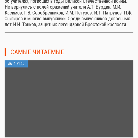
об учителях, погибших в годы Великой Отечественной войны.
Не вернулись с полей сражений учителя А.Т. Бурдин, М.И.
Касимов, Г.В. Серебренников, И.М. Петухов, И.Т. Патрунов, П.Ф.
Снигирёв и многие выпускники. Среди выпускников довоенных
лет И.И. Тонков, защитник легендарной Брестской крепости.
САМЫЕ ЧИТАЕМЫЕ
17142