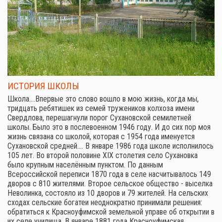
ИСТОРИЯ ШКОЛЫ
Школа.…Впервые это слово вошло в мою жизнь, когда мы,
тридцать ребятишек из семей тружеников колхоза имени
Свердлова, перешагнули порог Сухановской семилетней
школы. Было это в послевоенном 1946 году. И до сих пор моя
жизнь связана со школой, которая с 1954 года именуется
Сухановской средней.… В январе 1986 года школе исполнилось
105 лет. Во второй половине XIX столетия село Сухановка
было крупным населённым пунктом. По данным
Всероссийской переписи 1870 года в селе насчитывалось 149
дворов с 810 жителями. Второе сельское общество - выселка
Неволинка, состояло из 10 дворов и 79 жителей. На сельских
сходах сельские богатеи неоднократно принимали решения:
обратиться к Красноуфимской земельной управе об открытии в
их селе училища. В январе 1881 года Красноуфимская