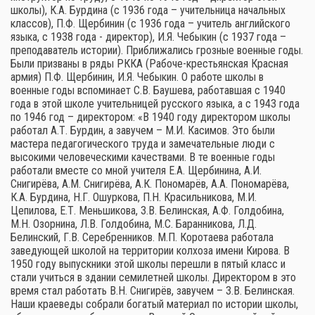
школы), К.А. Бурдина (с 1936 года – учительница начальных
классов), П.Ф. Щербинин (с 1936 года – учитель английского
языка, с 1938 года - директор), И.Я. Чебыкин (с 1937 года –
преподаватель истории). Приближались грозные военные годы.
Были призваны в ряды РККА (Рабоче-крестьянская Красная
армия) П.Ф. Щербинин, И.Я. Чебыкин. О работе школы в
военные годы вспоминает С.В. Баушева, работавшая с 1940
года в этой школе учительницей русского языка, а с 1943 года
по 1946 год – директором: «В 1940 году директором школы
работал А.Т. Бурдин, а завучем – М.И. Касимов. Это были
мастера педагогического труда и замечательные люди с
высокими человеческими качествами. В те военные годы
работали вместе со мной учителя Е.А. Щербинина, А.И.
Снигирёва, А.М. Снигирёва, А.К. Пономарёв, А.А. Пономарёва,
К.А. Бурдина, Н.Г. Ошуркова, П.Н. Красильникова, М.И.
Цепилова, Е.Т. Меньшикова, З.В. Белинская, А.Ф. Голдобина,
М.Н. Озорнина, Л.В. Голдобина, М.С. Баранникова, Л.Д.
Белинский, Г.В. Серебренников. М.П. Коротаева работала
заведующей школой на территории колхоза имени Кирова. В
1950 году выпускники этой школы перешли в пятый класс и
стали учиться в здании семилетней школы. Директором в это
время стал работать В.Н. Снигирёв, завучем – З.В. Белинская.
Наши краеведы собрали богатый материал по истории школы,