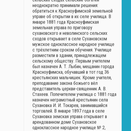
неоднократно принимали решения:
обратиться к Красноуфимской земельной
управе об открытии в их селе училища. В
январе 1881 года Красноуфимская
земельная управа по приговору
сухановского и неволинского сельских
сходов открывает в селе Сухановском
мужское одноклассное народное училище
с трёхлетним сроком обучения. Училище
разместили в здании, принадлежащем
сельскому обществу. Первым учителем
был назначен А. Т. Лыбин, мещанин города
Красноуфимска, обучавший в тот год 36
крестьянских мальчишек. Кроме учителя,
преподавание закона божьего вёл
представитель церкви-священник А. В.
Стахеев. Попечителем училища с 1881 года
назначен неграмотный крестьянин села
Сухановка И. И. Токарев, занимавшийся
торговлей. В январе 1897 года в селе
Сухановка земская управа открывает в
арендованном доме Сухановское
одноклассное народное училище № 2,