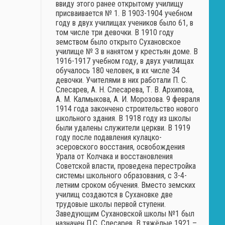
ввиду этого ранее открытому училищу
присваивается № 1. В 1903-1904 учебном
году в двух училищах учеников было 61, в
том числе три девочки. В 1910 году
земством было открыто Сухановское
училище № 3 в нанятом у крестьян доме. В
1916-1917 учебном году, в двух училищах
обучалось 180 человек, в их числе 34
девочки. Учителями в них работали П. С.
Слесарев, А. Н. Слесарева, Т. В. Архипова,
А. М. Калмыкова, А. И. Морозова. 9 февраля
1914 года закончено строительство нового
школьного здания. В 1918 году из школы
были удалены служители церкви. В 1919
году после подавления кулацко-
эсеровского восстания, освобождения
Урала от Колчака и восстановления
Советской власти, проведена перестройка
системы школьного образования, с 3-4-
летним сроком обучения. Вместо земских
училищ создаются в Сухановке две
трудовые школы первой ступени.
Заведующим Сухановской школы №1 был
назначен П.С. Слесарев. В тяжёлые 1921 –