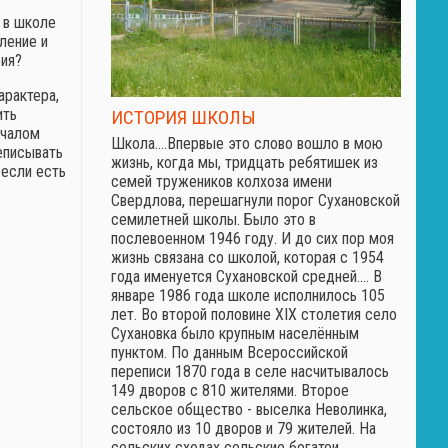
д в школе
ление и
фия?
арактера,
ить
ИСТОРИЯ ШКОЛЫ
ачалом
Школа.…Впервые это слово вошло в мою
реписывать
жизнь, когда мы, тридцать ребятишек из
 если есть
семей тружеников колхоза имени
Свердлова, перешагнули порог Сухановской
семилетней школы. Было это в
послевоенном 1946 году. И до сих пор моя
жизнь связана со школой, которая с 1954
года именуется Сухановской средней.… В
январе 1986 года школе исполнилось 105
лет. Во второй половине XIX столетия село
Сухановка было крупным населённым
пунктом. По данным Всероссийской
переписи 1870 года в селе насчитывалось
149 дворов с 810 жителями. Второе
сельское общество - выселка Неволинка,
состояло из 10 дворов и 79 жителей. На
сельских сходах сельские богатеи