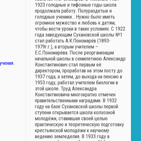
1923 голодные и тифозные годы школа
продолжала работу. Полураздетые и
голодные ученики… Нужно было иметь
огромное мужество и любовь к детям,
чтобы вести уроки в таких условиях. С 1922
года заведующим Сухановской школы №1
стал работать А.К.Пономарёв (1893-
1979г.г.), а вторым учителем –
Е.С.Пономарёва. После реорганизации
начальной школы в семилетнюю Александр
чения.
Константинович стал первым её
директором, проработав на этом посту до
1937 года, а затем, до выхода на пенсию в
1953 году, работал учителем биологии в
этой школе. Труд Александра
Константиновича многократно отмечен
правительственными наградами. В 1932
году на базе Сухановской школы первой
ступени открывается школа колхозной
молодёжи, ставившая своей целью
практическую и теоретическую подготовку
крестьянской молодёжи к научному
ведению земледелия. В 1933 году в