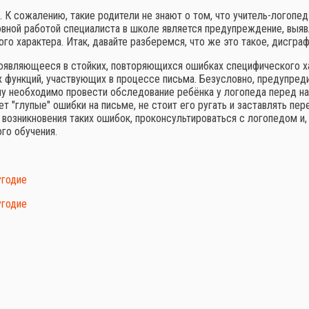
". К сожалению, такие родители не знают о том, что учитель-логопе
овной работой специалиста в школе является предупреждение, выяв
о характера. Итак, давайте разберемся, что же это такое, дисгра
роявляющееся в стойких, повторяющихся ошибках специфического х
функций, участвующих в процессе письма. Безусловно, предупред
му необходимо провести обследование ребёнка у логопеда перед н
ет "глупые" ошибки на письме, не стоит его ругать и заставлять пе
возникновения таких ошибок, проконсультироваться с логопедом и,
го обучения.
угодие
лугодие