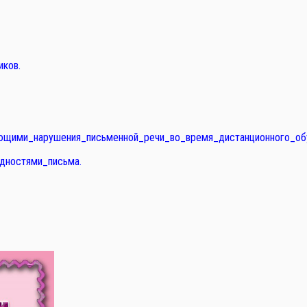
иков.
щими_нарушения_письменной_речи_во_время_дистанционного_обу
дностями_письма.