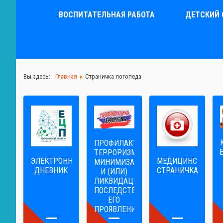
ВОСПИТАТЕЛЬНАЯ РАБОТА
ДЕТСКИЙ 
Вы здесь:
Главная
Страничка логопеда
ПРОФИЛАКТИКА
ТЕРРОРИЗМА,
ЭЛЕКТРОННЫЙ
МЕДИЦИНСКАЯ
МИНИМИЗАЦИЯ
ДНЕВНИК
СТРАНИЧКА
И (ИЛИ)
ЛИКВИДАЦИЯ
ПОСЛЕДСТВИЙ
ЕГО
ПРОЯВЛЕНИЙ