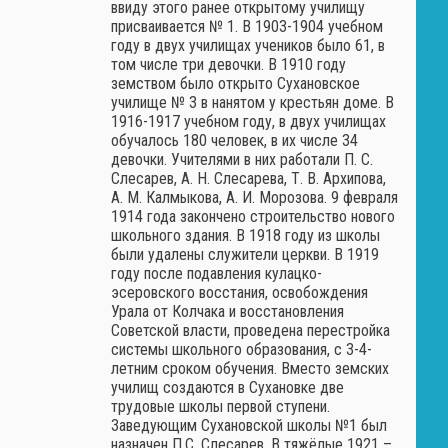
ввиду этого ранее открытому училищу
присваивается № 1. В 1903-1904 учебном
году в двух училищах учеников было 61, в
том числе три девочки. В 1910 году
земством было открыто Сухановское
училище № 3 в нанятом у крестьян доме. В
1916-1917 учебном году, в двух училищах
обучалось 180 человек, в их числе 34
девочки. Учителями в них работали П. С.
Слесарев, А. Н. Слесарева, Т. В. Архипова,
А. М. Калмыкова, А. И. Морозова. 9 февраля
1914 года закончено строительство нового
школьного здания. В 1918 году из школы
были удалены служители церкви. В 1919
году после подавления кулацко-
эсеровского восстания, освобождения
Урала от Колчака и восстановления
Советской власти, проведена перестройка
системы школьного образования, с 3-4-
летним сроком обучения. Вместо земских
училищ создаются в Сухановке две
трудовые школы первой ступени.
Заведующим Сухановской школы №1 был
назначен П.С. Слесарев. В тяжёлые 1921 –