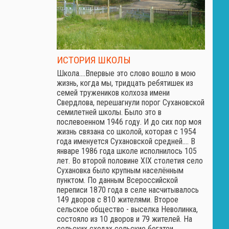
ИСТОРИЯ ШКОЛЫ
Школа.…Впервые это слово вошло в мою
жизнь, когда мы, тридцать ребятишек из
семей тружеников колхоза имени
Свердлова, перешагнули порог Сухановской
семилетней школы. Было это в
послевоенном 1946 году. И до сих пор моя
жизнь связана со школой, которая с 1954
года именуется Сухановской средней.… В
январе 1986 года школе исполнилось 105
лет. Во второй половине XIX столетия село
Сухановка было крупным населённым
пунктом. По данным Всероссийской
переписи 1870 года в селе насчитывалось
149 дворов с 810 жителями. Второе
сельское общество - выселка Неволинка,
состояло из 10 дворов и 79 жителей. На
сельских сходах сельские богатеи