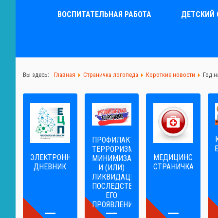
ВОСПИТАТЕЛЬНАЯ РАБОТА
ДЕТСКИЙ 
Вы здесь:
Главная
Страничка логопеда
Короткие новости
Год н
ПРОФИЛАКТИКА
ТЕРРОРИЗМА,
ЭЛЕКТРОННЫЙ
МЕДИЦИНСКАЯ
МИНИМИЗАЦИЯ
ДНЕВНИК
СТРАНИЧКА
И (ИЛИ)
ЛИКВИДАЦИЯ
ПОСЛЕДСТВИЙ
ЕГО
ПРОЯВЛЕНИЙ