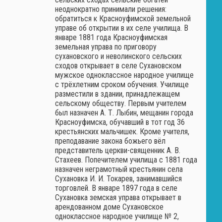
неоднократно принимали решения:
обратиться к Красноуфимской земельной
управе об открытии в их селе училища. В
январе 1881 года Красноуфимская
земельная управа по приговору
сухановского и неволинского сельских
сходов открывает в селе Сухановском
мужское одноклассное народное училище
с трёхлетним сроком обучения. Училище
разместили в здании, принадлежащем
сельскому обществу. Первым учителем
был назначен А. Т. Лыбин, мещанин города
Красноуфимска, обучавший в тот год 36
крестьянских мальчишек. Кроме учителя,
преподавание закона божьего вёл
представитель церкви-священник А. В.
Стахеев. Попечителем училища с 1881 года
назначен неграмотный крестьянин села
Сухановка И. И. Токарев, занимавшийся
торговлей. В январе 1897 года в селе
Сухановка земская управа открывает в
арендованном доме Сухановское
одноклассное народное училище № 2,