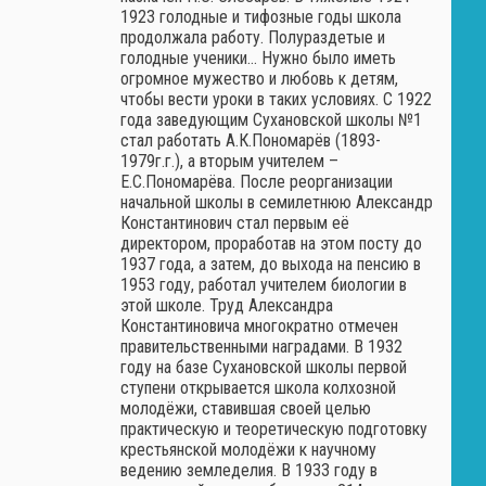
1923 голодные и тифозные годы школа
продолжала работу. Полураздетые и
голодные ученики… Нужно было иметь
огромное мужество и любовь к детям,
чтобы вести уроки в таких условиях. С 1922
года заведующим Сухановской школы №1
стал работать А.К.Пономарёв (1893-
1979г.г.), а вторым учителем –
Е.С.Пономарёва. После реорганизации
начальной школы в семилетнюю Александр
Константинович стал первым её
директором, проработав на этом посту до
1937 года, а затем, до выхода на пенсию в
1953 году, работал учителем биологии в
этой школе. Труд Александра
Константиновича многократно отмечен
правительственными наградами. В 1932
году на базе Сухановской школы первой
ступени открывается школа колхозной
молодёжи, ставившая своей целью
практическую и теоретическую подготовку
крестьянской молодёжи к научному
ведению земледелия. В 1933 году в