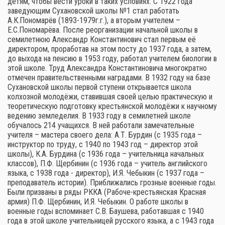
детям, чтобы вести уроки в таких условиях. С 1922 года
заведующим Сухановской школы №1 стал работать
А.К.Пономарёв (1893-1979г.г.), а вторым учителем –
Е.С.Пономарёва. После реорганизации начальной школы в
семилетнюю Александр Константинович стал первым её
директором, проработав на этом посту до 1937 года, а затем,
до выхода на пенсию в 1953 году, работал учителем биологии в
этой школе. Труд Александра Константиновича многократно
отмечен правительственными наградами. В 1932 году на базе
Сухановской школы первой ступени открывается школа
колхозной молодёжи, ставившая своей целью практическую и
теоретическую подготовку крестьянской молодёжи к научному
ведению земледелия. В 1933 году в семилетней школе
обучалось 214 учащихся. В ней работали замечательные
учителя – мастера своего дела: А.Т. Бурдин (с 1935 года –
инструктор по труду, с 1940 по 1943 год – директор этой
школы), К.А. Бурдина (с 1936 года – учительница начальных
классов), П.Ф. Щербинин (с 1936 года – учитель английского
языка, с 1938 года - директор), И.Я. Чебыкин (с 1937 года –
преподаватель истории). Приближались грозные военные годы.
Были призваны в ряды РККА (Рабоче-крестьянская Красная
армия) П.Ф. Щербинин, И.Я. Чебыкин. О работе школы в
военные годы вспоминает С.В. Баушева, работавшая с 1940
года в этой школе учительницей русского языка, а с 1943 года