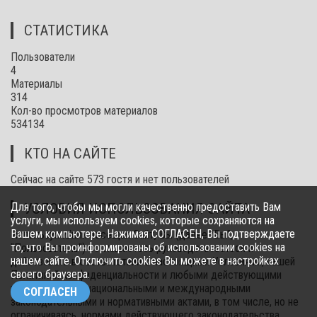
СТАТИСТИКА
Пользователи
4
Материалы
314
Кол-во просмотров материалов
534134
КТО НА САЙТЕ
Сейчас на сайте 573 гостя и нет пользователей
УСЛОВИЯ ИСПОЛЬЗОВАНИЯ САЙТА
Для того, чтобы мы могли качественно предоставить Вам
услуги, мы используем cookies, которые сохраняются на
Вашем компьютере. Нажимая СОГЛАСЕН, Вы подтверждаете
Используя и/или посещая Сайт, Вы (далее "Вы",
то, что Вы проинформированы об использовании cookies на
"Пользователь") соглашаетесь руководствоваться и
нашем сайте. Отключить cookies Вы можете в настройках
действовать в соответствии с настоящими Условиями, нашей
своего браузера.
Политикой конфиденциальности и любыми действующими
региональными, национальными и международными
СОГЛАСЕН
законодательными и нормативными актами, в том числе, но не
ограничиваясь, нормами действующего законодательства