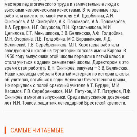
мастера педагогического труда и замечательные люди с
высокими человеческими качествами. В те военные годы
работали вместе со мной учителя Е.А. Щербинина, А.И.
Снигирёва, А.М. Снигирёва, А.К. Пономарёв, А.А. Пономарёва,
К.А. Бурдина, Н.Г. Ошуркова, П.Н. Красильникова, М.И.
Цепилова, Е.Т. Меньшикова, З.В. Белинская, А.Ф. Голдобина,
М.Н. Озорнина, Л.В. Голдобина, М.С. Баранникова, Л.Д.
Белинский, Г.В. Серебренников. М.П. Коротаева работала
заведующей школой на территории колхоза имени Кирова. В
1950 году выпускники этой школы перешли в пятый класс и
стали учиться в здании семилетней школы. Директором в это
время стал работать В.Н. Снигирёв, завучем – З.В. Белинская.
Наши краеведы собрали богатый материал по истории школы,
об учителях, погибших в годы Великой Отечественной войны.
Не вернулись с полей сражений учителя А.Т. Бурдин, М.И.
Касимов, Г.В. Серебренников, И.М. Петухов, И.Т. Патрунов, П.Ф.
Снигирёв и многие выпускники. Среди выпускников довоенных
лет И.И. Тонков, защитник легендарной Брестской крепости.
САМЫЕ ЧИТАЕМЫЕ