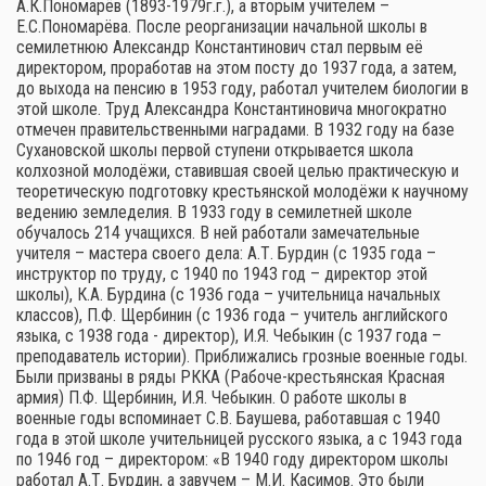
А.К.Пономарёв (1893-1979г.г.), а вторым учителем –
Е.С.Пономарёва. После реорганизации начальной школы в
семилетнюю Александр Константинович стал первым её
директором, проработав на этом посту до 1937 года, а затем,
до выхода на пенсию в 1953 году, работал учителем биологии в
этой школе. Труд Александра Константиновича многократно
отмечен правительственными наградами. В 1932 году на базе
Сухановской школы первой ступени открывается школа
колхозной молодёжи, ставившая своей целью практическую и
теоретическую подготовку крестьянской молодёжи к научному
ведению земледелия. В 1933 году в семилетней школе
обучалось 214 учащихся. В ней работали замечательные
учителя – мастера своего дела: А.Т. Бурдин (с 1935 года –
инструктор по труду, с 1940 по 1943 год – директор этой
школы), К.А. Бурдина (с 1936 года – учительница начальных
классов), П.Ф. Щербинин (с 1936 года – учитель английского
языка, с 1938 года - директор), И.Я. Чебыкин (с 1937 года –
преподаватель истории). Приближались грозные военные годы.
Были призваны в ряды РККА (Рабоче-крестьянская Красная
армия) П.Ф. Щербинин, И.Я. Чебыкин. О работе школы в
военные годы вспоминает С.В. Баушева, работавшая с 1940
года в этой школе учительницей русского языка, а с 1943 года
по 1946 год – директором: «В 1940 году директором школы
работал А.Т. Бурдин, а завучем – М.И. Касимов. Это были