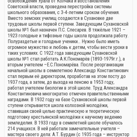
освобождения Урала от Колчака и восстановления
Советской власти, проведена перестройка системы
школьного образования, с 3-4-летним сроком обучения.
Вместо земских училищ создаются в Сухановке две
трудовые школы первой ступени. Заведующим Сухановской
школы №1 был назначен П.С. Слесарев. В тяжёлые 1921 –
1923 голодные и тифозные годы школа продолжала работу.
Полураздетые и голодные ученики… Нужно было иметь
огромное мужество и любовь к детям, чтобы вести уроки в
таких условиях. С 1922 года заведующим Сухановской
школы №1 стал работать А.К.Пономарёв (1893-1979г.г.), а
вторым учителем –Е.С.Пономарёва. После реорганизации
начальной школы в семилетнюю Александр Константинович
стал первым её директором, проработав на этом посту до
1937 года, а затем, до выхода на пенсию в 1953 году,
работал учителем биологии в этой школе. Труд Александра
Константиновича многократно отмечен правительственными
наградами. В 1932 году на базе Сухановской школы первой
ступени открывается школа колхозной молодёжи,
ставившая своей целью практическую и теоретическую
подготовку крестьянской молодёжи к научному ведению
земледелия. В 1933 году в семилетней школе обучалось
214 учащихся. В ней работали замечательные учителя –
мастера своего дела: А.Т. Бурдин (с 1935 года – инструктор