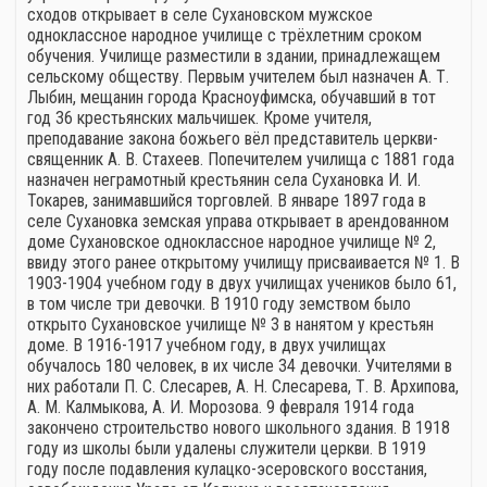
сходов открывает в селе Сухановском мужское
одноклассное народное училище с трёхлетним сроком
обучения. Училище разместили в здании, принадлежащем
сельскому обществу. Первым учителем был назначен А. Т.
Лыбин, мещанин города Красноуфимска, обучавший в тот
год 36 крестьянских мальчишек. Кроме учителя,
преподавание закона божьего вёл представитель церкви-
священник А. В. Стахеев. Попечителем училища с 1881 года
назначен неграмотный крестьянин села Сухановка И. И.
Токарев, занимавшийся торговлей. В январе 1897 года в
селе Сухановка земская управа открывает в арендованном
доме Сухановское одноклассное народное училище № 2,
ввиду этого ранее открытому училищу присваивается № 1. В
1903-1904 учебном году в двух училищах учеников было 61,
в том числе три девочки. В 1910 году земством было
открыто Сухановское училище № 3 в нанятом у крестьян
доме. В 1916-1917 учебном году, в двух училищах
обучалось 180 человек, в их числе 34 девочки. Учителями в
них работали П. С. Слесарев, А. Н. Слесарева, Т. В. Архипова,
А. М. Калмыкова, А. И. Морозова. 9 февраля 1914 года
закончено строительство нового школьного здания. В 1918
году из школы были удалены служители церкви. В 1919
году после подавления кулацко-эсеровского восстания,