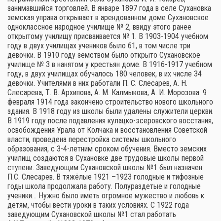
занимавшийся торговлей. В январе 1897 года в селе Сухановка
земская управа открывает в арендованном доме Сухановское
одноклассное народное училище № 2, ввиду этого ранее
открытому училищу присваивается № 1. В 1903-1904 учебном
году в двух училищах учеников было 61, в том числе три
девочки. В 1910 году земством было открыто Сухановское
училище № 3 в нанятом у крестьян доме. В 1916-1917 учебном
году, в двух училищах обучалось 180 человек, в их числе 34
девочки. Учителями в них работали П. С. Слесарев, А. Н.
Слесарева, Т. В. Архипова, А. М. Калмыкова, А. И. Морозова. 9
февраля 1914 года закончено строительство нового школьного
здания. В 1918 году из школы были удалены служители церкви.
В 1919 году после подавления кулацко-эсеровского восстания,
освобождения Урала от Колчака и восстановления Советской
власти, проведена перестройка системы школьного
образования, с 3-4-летним сроком обучения. Вместо земских
училищ создаются в Сухановке две трудовые школы первой
ступени. Заведующим Сухановской школы №1 был назначен
П.С. Слесарев. В тяжёлые 1921 –1923 голодные и тифозные
годы школа продолжала работу. Полураздетые и голодные
ученики… Нужно было иметь огромное мужество и любовь к
детям, чтобы вести уроки в таких условиях. С 1922 года
заведующим Сухановской школы №1 стал работать