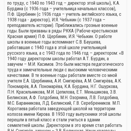
по труду, с 1940 по 1943 год – директор этой школы), К.А.
Бурдина (с 1936 года – учительница начальных классов),
П.Ф. Щербинин (с 1936 года – учитель английского языка, с
1938 года - директор), И.Я. Чебыкин (с 1937 года –
преподаватель истории). Приближались грозные военные
годы. Были призваны в ряды РККА (Рабоче-крестьянская
Красная армия) П.Ф. Щербинин, И.Я. Чебыкин. О работе
школы в военные годы вспоминает С.В. Баушева,
работавшая с 1940 года в этой школе учительницей
русского языка, а с 1943 года по 1946 год – директором: «В
1940 году директором школы работал А.Т. Бурдин, а
завучем – М.И. Касимов. Это были мастера педагогического
труда и замечательные люди с высокими человеческими
качествами. В те военные годы работали вместе со мной
учителя Е.А. Щербинина, А.И. Снигирёва, А.М. Снигирёва, А.К.
Пономарёв, А.А. Пономарёва, К.А. Бурдина, Н.Г. Ошуркова,
П.Н. Красильникова, М.И. Цепилова, Е.Т. Меньшикова, З.В.
Белинская, А.Ф. Голдобина, М.Н. Озорнина, Л.В. Голдобина,
М.С. Баранникова, Л.Д. Белинский, Г.В. Серебренников. М.П.
Коротаева работала заведующей школой на территории
колхоза имени Кирова. В 1950 году выпускники этой школы
перешли в пятый класс и стали учиться в здании
семилетней школы. Директором в это время стал работать
В.Н. Снигирёв, завучем – З.В. Белинская. Наши краеведы