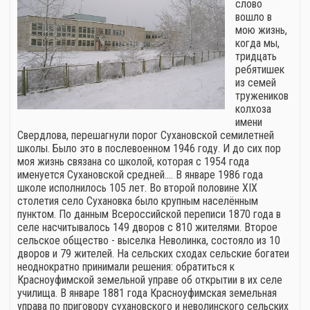
слово
вошло в
мою жизнь,
когда мы,
тридцать
ребятишек
из семей
тружеников
колхоза
имени
Свердлова, перешагнули порог Сухановской семилетней
школы. Было это в послевоенном 1946 году. И до сих пор
моя жизнь связана со школой, которая с 1954 года
именуется Сухановской средней.… В январе 1986 года
школе исполнилось 105 лет. Во второй половине XIX
столетия село Сухановка было крупным населённым
пунктом. По данным Всероссийской переписи 1870 года в
селе насчитывалось 149 дворов с 810 жителями. Второе
сельское общество - выселка Неволинка, состояло из 10
дворов и 79 жителей. На сельских сходах сельские богатеи
неоднократно принимали решения: обратиться к
Красноуфимской земельной управе об открытии в их селе
училища. В январе 1881 года Красноуфимская земельная
управа по приговору сухановского и неволинского сельских