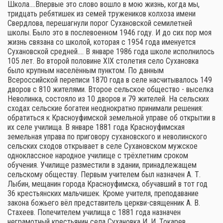
Школа.…Впервые это слово вошло в мою жизнь, когда мы,
тридцать ребятишек из семей тружеников колхоза имени
Свердлова, перешагнули порог Сухановской семилетней
школы. Было это в послевоенном 1946 году. И до сих пор моя
жизнь связана со школой, которая с 1954 года именуется
Сухановской средней.… В январе 1986 года школе исполнилось
105 лет. Во второй половине XIX столетия село Сухановка
было крупным населённым пунктом. По данным
Всероссийской переписи 1870 года в селе насчитывалось 149
дворов с 810 жителями. Второе сельское общество - выселка
Неволинка, состояло из 10 дворов и 79 жителей. На сельских
сходах сельские богатеи неоднократно принимали решения:
обратиться к Красноуфимской земельной управе об открытии в
их селе училища. В январе 1881 года Красноуфимская
земельная управа по приговору сухановского и неволинского
сельских сходов открывает в селе Сухановском мужское
одноклассное народное училище с трёхлетним сроком
обучения. Училище разместили в здании, принадлежащем
сельскому обществу. Первым учителем был назначен А. Т.
Лыбин, мещанин города Красноуфимска, обучавший в тот год
36 крестьянских мальчишек. Кроме учителя, преподавание
закона божьего вёл представитель церкви-священник А. В.
Стахеев. Попечителем училища с 1881 года назначен
неграмотный крестьянин села Сухановка И. И. Токарев,