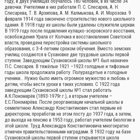
году, в двух училищах обучалось 180 человек, в их числе 34
девочки. Учителями в них работали П. С. Слесарев, А. Н.
Слесарева, Т. В. Архипова, А. М. Калмыкова, А. И. Морозова. 9
февраля 1914 года закончено строительство нового школьного
здания. В 1918 году из школы были удалены служители церкви.
В 1919 году после подавления кулацко-эсеровского восстания,
освобождения Урала от Колчака и восстановления Советской
власти, проведена перестройка системы школьного
образования, с 3-4-летним сроком обучения. Вместо земских
училищ создаются в Сухановке две трудовые школы первой
ступени. Заведующим Сухановской школы №1 был назначен
П.С. Слесарев. В тяжёлые 1921 –1923 голодные и тифозные
годы школа продолжала работу. Полураздетые и голодные
ученики… Нужно было иметь огромное мужество и любовь к
детям, чтобы вести уроки в таких условиях. С 1922 года
заведующим Сухановской школы №1 стал работать
А.К.Пономарёв (1893-1979г.г.), а вторым учителем –
Е.С.Пономарёва. После реорганизации начальной школы в
семилетнюю Александр Константинович стал первым её
директором, проработав на этом посту до 1937 года, а затем,
до выхода на пенсию в 1953 году, работал учителем биологии в
этой школе. Труд Александра Константиновича многократно
отмечен правительственными наградами. В 1932 году на базе
Сухановской школы первой ступени открывается школа