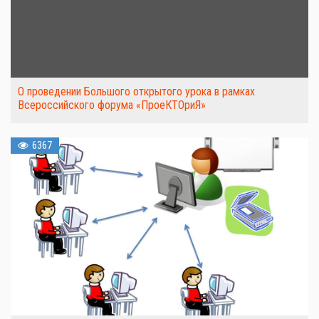
О проведении Большого открытого урока в рамках
Всероссийского форума «ПроеКТОриЯ»
6367