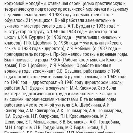
колхозной молодёжи, ставившая своей целью практическую и
теоретическую подготовку крестьянской молодёжи к научному
ведению земледелия. В 1933 году в семилетней школе
обучалось 214 учащихся. В ней работали замечательные
учителя – мастера своего дела: А.Т. Бурдин (с 1935 года –
инструктор по труду, с 1940 по 1943 год – директор этой
школы), К.А. Бурдина (с 1936 года – учительница начальных
классов), П.Ф. Щербинин (с 1936 года – учитель английского
языка, с 1938 года - директор), И.Я. Чебыкин (с 1937 года –
преподаватель истории). Приближались грозные военные годы.
Были призваны в ряды РККА (Рабоче-крестьянская Красная
армия) П.Ф. Щербинин, И.Я. Чебыкин. О работе школы в
военные годы вспоминает С.В. Баушева, работавшая с 1940
года в этой школе учительницей русского языка, а с 1943 года
по 1946 год – директором: «В 1940 году директором школы
работал А.Т. Бурдин, а завучем – М.И. Касимов. Это были
мастера педагогического труда и замечательные люди с
высокими человеческими качествами. В те военные годы
работали вместе со мной учителя Е.А. Щербинина, А.И.
Снигирёва, А.М. Снигирёва, А.К. Пономарёв, А.А. Пономарёва,
К.А. Бурдина, Н.Г. Ошуркова, П.Н. Красильникова, М.И.
Цепилова, Е.Т. Меньшикова, З.В. Белинская, А.Ф. Голдобина,
М.Н. Озорнина, Л.В. Голдобина, М.С. Баранникова, Л.Д.