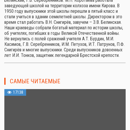
Белинский, Г.В. Серебренников. М.П. Коротаева работала
заведующей школой на территории колхоза имени Кирова. В
1950 году выпускники этой школы перешли в пятый класс и
стали учиться в здании семилетней школы. Директором в это
время стал работать В.Н. Снигирёв, завучем – З.В. Белинская.
Наши краеведы собрали богатый материал по истории школы,
об учителях, погибших в годы Великой Отечественной войны.
Не вернулись с полей сражений учителя А.Т. Бурдин, М.И.
Касимов, Г.В. Серебренников, И.М. Петухов, И.Т. Патрунов, П.Ф.
Снигирёв и многие выпускники. Среди выпускников довоенных
лет И.И. Тонков, защитник легендарной Брестской крепости.
САМЫЕ ЧИТАЕМЫЕ
17138