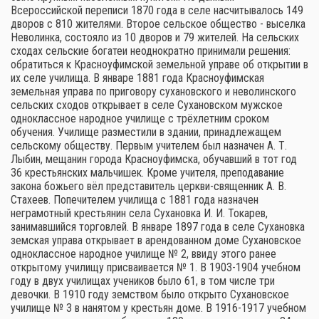
Всероссийской переписи 1870 года в селе насчитывалось 149
дворов с 810 жителями. Второе сельское общество - выселка
Неволинка, состояло из 10 дворов и 79 жителей. На сельских
сходах сельские богатеи неоднократно принимали решения:
обратиться к Красноуфимской земельной управе об открытии в
их селе училища. В январе 1881 года Красноуфимская
земельная управа по приговору сухановского и неволинского
сельских сходов открывает в селе Сухановском мужское
одноклассное народное училище с трёхлетним сроком
обучения. Училище разместили в здании, принадлежащем
сельскому обществу. Первым учителем был назначен А. Т.
Лыбин, мещанин города Красноуфимска, обучавший в тот год
36 крестьянских мальчишек. Кроме учителя, преподавание
закона божьего вёл представитель церкви-священник А. В.
Стахеев. Попечителем училища с 1881 года назначен
неграмотный крестьянин села Сухановка И. И. Токарев,
занимавшийся торговлей. В январе 1897 года в селе Сухановка
земская управа открывает в арендованном доме Сухановское
одноклассное народное училище № 2, ввиду этого ранее
открытому училищу присваивается № 1. В 1903-1904 учебном
году в двух училищах учеников было 61, в том числе три
девочки. В 1910 году земством было открыто Сухановское
училище № 3 в нанятом у крестьян доме. В 1916-1917 учебном