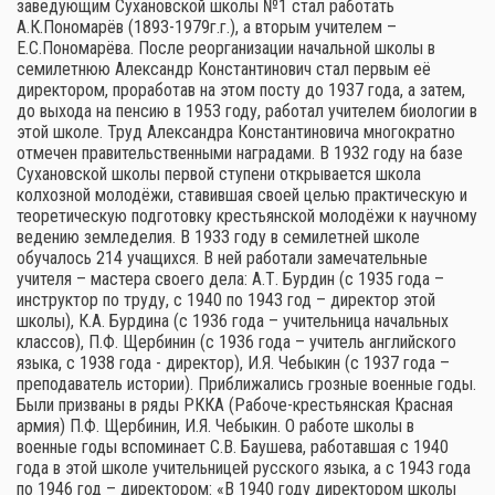
заведующим Сухановской школы №1 стал работать
А.К.Пономарёв (1893-1979г.г.), а вторым учителем –
Е.С.Пономарёва. После реорганизации начальной школы в
семилетнюю Александр Константинович стал первым её
директором, проработав на этом посту до 1937 года, а затем,
до выхода на пенсию в 1953 году, работал учителем биологии в
этой школе. Труд Александра Константиновича многократно
отмечен правительственными наградами. В 1932 году на базе
Сухановской школы первой ступени открывается школа
колхозной молодёжи, ставившая своей целью практическую и
теоретическую подготовку крестьянской молодёжи к научному
ведению земледелия. В 1933 году в семилетней школе
обучалось 214 учащихся. В ней работали замечательные
учителя – мастера своего дела: А.Т. Бурдин (с 1935 года –
инструктор по труду, с 1940 по 1943 год – директор этой
школы), К.А. Бурдина (с 1936 года – учительница начальных
классов), П.Ф. Щербинин (с 1936 года – учитель английского
языка, с 1938 года - директор), И.Я. Чебыкин (с 1937 года –
преподаватель истории). Приближались грозные военные годы.
Были призваны в ряды РККА (Рабоче-крестьянская Красная
армия) П.Ф. Щербинин, И.Я. Чебыкин. О работе школы в
военные годы вспоминает С.В. Баушева, работавшая с 1940
года в этой школе учительницей русского языка, а с 1943 года
по 1946 год – директором: «В 1940 году директором школы