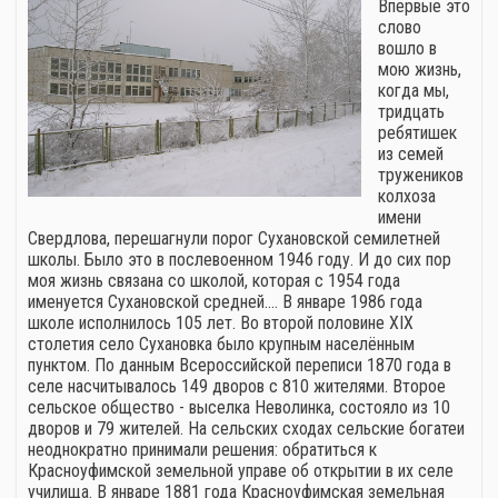
Впервые это
слово
вошло в
мою жизнь,
когда мы,
тридцать
ребятишек
из семей
тружеников
колхоза
имени
Свердлова, перешагнули порог Сухановской семилетней
школы. Было это в послевоенном 1946 году. И до сих пор
моя жизнь связана со школой, которая с 1954 года
именуется Сухановской средней.… В январе 1986 года
школе исполнилось 105 лет. Во второй половине XIX
столетия село Сухановка было крупным населённым
пунктом. По данным Всероссийской переписи 1870 года в
селе насчитывалось 149 дворов с 810 жителями. Второе
сельское общество - выселка Неволинка, состояло из 10
дворов и 79 жителей. На сельских сходах сельские богатеи
неоднократно принимали решения: обратиться к
Красноуфимской земельной управе об открытии в их селе
училища. В январе 1881 года Красноуфимская земельная