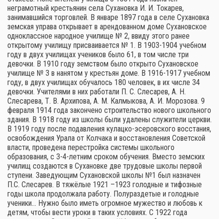
неграмотный крестьянин села Сухановка И. И. Токарев,
занимавшийся торговлей. В январе 1897 года в селе Сухановка
земская управа открывает в арендованном доме Сухановское
одноклассное народное училище № 2, ввиду этого ранее
открытому училищу присваивается № 1. В 1903-1904 учебном
году в двух училищах учеников было 61, в том числе три
девочки. В 1910 году земством было открыто Сухановское
училище № 3 в нанятом у крестьян доме. В 1916-1917 учебном
году, в двух училищах обучалось 180 человек, в их числе 34
девочки. Учителями в них работали П. С. Слесарев, А. Н.
Слесарева, Т. В. Архипова, А. М. Калмыкова, А. И. Морозова. 9
февраля 1914 года закончено строительство нового школьного
здания. В 1918 году из школы были удалены служители церкви.
В 1919 году после подавления кулацко-эсеровского восстания,
освобождения Урала от Колчака и восстановления Советской
власти, проведена перестройка системы школьного
образования, с 3-4-летним сроком обучения. Вместо земских
училищ создаются в Сухановке две трудовые школы первой
ступени. Заведующим Сухановской школы №1 был назначен
П.С. Слесарев. В тяжёлые 1921 –1923 голодные и тифозные
годы школа продолжала работу. Полураздетые и голодные
ученики… Нужно было иметь огромное мужество и любовь к
детям, чтобы вести уроки в таких условиях. С 1922 года