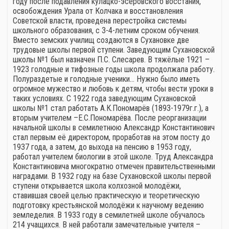
году после подавления кулацко-эсеровского восстания,
освобождения Урала от Колчака и восстановления
Советской власти, проведена перестройка системы
школьного образования, с 3-4-летним сроком обучения.
Вместо земских училищ создаются в Сухановке две
трудовые школы первой ступени. Заведующим Сухановской
школы №1 был назначен П.С. Слесарев. В тяжёлые 1921 –
1923 голодные и тифозные годы школа продолжала работу.
Полураздетые и голодные ученики… Нужно было иметь
огромное мужество и любовь к детям, чтобы вести уроки в
таких условиях. С 1922 года заведующим Сухановской
школы №1 стал работать А.К.Пономарёв (1893-1979г.г.), а
вторым учителем –Е.С.Пономарёва. После реорганизации
начальной школы в семилетнюю Александр Константинович
стал первым её директором, проработав на этом посту до
1937 года, а затем, до выхода на пенсию в 1953 году,
работал учителем биологии в этой школе. Труд Александра
Константиновича многократно отмечен правительственными
наградами. В 1932 году на базе Сухановской школы первой
ступени открывается школа колхозной молодёжи,
ставившая своей целью практическую и теоретическую
подготовку крестьянской молодёжи к научному ведению
земледелия. В 1933 году в семилетней школе обучалось
214 учащихся. В ней работали замечательные учителя –