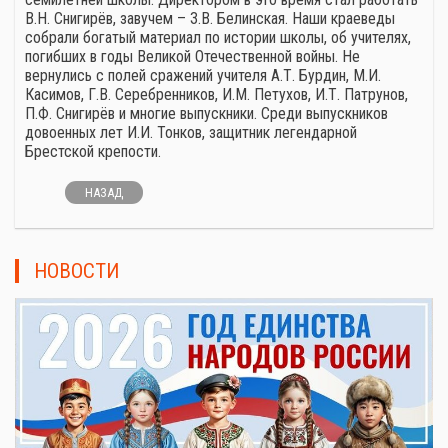
В.Н. Снигирёв, завучем – З.В. Белинская. Наши краеведы
собрали богатый материал по истории школы, об учителях,
погибших в годы Великой Отечественной войны. Не
вернулись с полей сражений учителя А.Т. Бурдин, М.И.
Касимов, Г.В. Серебренников, И.М. Петухов, И.Т. Патрунов,
П.Ф. Снигирёв и многие выпускники. Среди выпускников
довоенных лет И.И. Тонков, защитник легендарной
Брестской крепости.
НАЗАД
НОВОСТИ