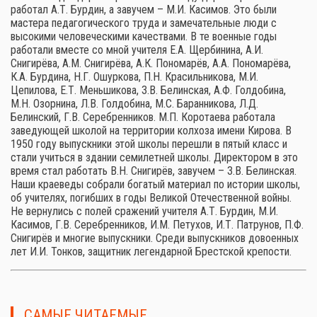
работал А.Т. Бурдин, а завучем – М.И. Касимов. Это были
мастера педагогического труда и замечательные люди с
высокими человеческими качествами. В те военные годы
работали вместе со мной учителя Е.А. Щербинина, А.И.
Снигирёва, А.М. Снигирёва, А.К. Пономарёв, А.А. Пономарёва,
К.А. Бурдина, Н.Г. Ошуркова, П.Н. Красильникова, М.И.
Цепилова, Е.Т. Меньшикова, З.В. Белинская, А.Ф. Голдобина,
М.Н. Озорнина, Л.В. Голдобина, М.С. Баранникова, Л.Д.
Белинский, Г.В. Серебренников. М.П. Коротаева работала
заведующей школой на территории колхоза имени Кирова. В
1950 году выпускники этой школы перешли в пятый класс и
стали учиться в здании семилетней школы. Директором в это
время стал работать В.Н. Снигирёв, завучем – З.В. Белинская.
Наши краеведы собрали богатый материал по истории школы,
об учителях, погибших в годы Великой Отечественной войны.
Не вернулись с полей сражений учителя А.Т. Бурдин, М.И.
Касимов, Г.В. Серебренников, И.М. Петухов, И.Т. Патрунов, П.Ф.
Снигирёв и многие выпускники. Среди выпускников довоенных
лет И.И. Тонков, защитник легендарной Брестской крепости.
САМЫЕ ЧИТАЕМЫЕ