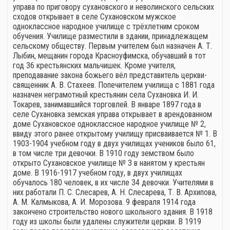
управа по приговору сухановского и неволинского сельских
сходов открывает в селе Сухановском мужское
одноклассное народное училище с трёхлетним сроком
обучения. Училище разместили в здании, принадлежащем
сельскому обществу. Первым учителем был назначен А. Т.
Лыбин, мещанин города Красноуфимска, обучавший в тот
год 36 крестьянских мальчишек. Кроме учителя,
преподавание закона божьего вёл представитель церкви-
священник А. В. Стахеев. Попечителем училища с 1881 года
назначен неграмотный крестьянин села Сухановка И. И.
Токарев, занимавшийся торговлей. В январе 1897 года в
селе Сухановка земская управа открывает в арендованном
доме Сухановское одноклассное народное училище № 2,
ввиду этого ранее открытому училищу присваивается № 1. В
1903-1904 учебном году в двух училищах учеников было 61,
в том числе три девочки. В 1910 году земством было
открыто Сухановское училище № 3 в нанятом у крестьян
доме. В 1916-1917 учебном году, в двух училищах
обучалось 180 человек, в их числе 34 девочки. Учителями в
них работали П. С. Слесарев, А. Н. Слесарева, Т. В. Архипова,
А. М. Калмыкова, А. И. Морозова. 9 февраля 1914 года
закончено строительство нового школьного здания. В 1918
году из школы были удалены служители церкви. В 1919