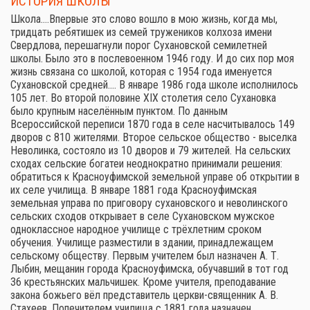
ИСТОРИЯ ШКОЛЫ
Школа.…Впервые это слово вошло в мою жизнь, когда мы,
тридцать ребятишек из семей тружеников колхоза имени
Свердлова, перешагнули порог Сухановской семилетней
школы. Было это в послевоенном 1946 году. И до сих пор моя
жизнь связана со школой, которая с 1954 года именуется
Сухановской средней.… В январе 1986 года школе исполнилось
105 лет. Во второй половине XIX столетия село Сухановка
было крупным населённым пунктом. По данным
Всероссийской переписи 1870 года в селе насчитывалось 149
дворов с 810 жителями. Второе сельское общество - выселка
Неволинка, состояло из 10 дворов и 79 жителей. На сельских
сходах сельские богатеи неоднократно принимали решения:
обратиться к Красноуфимской земельной управе об открытии в
их селе училища. В январе 1881 года Красноуфимская
земельная управа по приговору сухановского и неволинского
сельских сходов открывает в селе Сухановском мужское
одноклассное народное училище с трёхлетним сроком
обучения. Училище разместили в здании, принадлежащем
сельскому обществу. Первым учителем был назначен А. Т.
Лыбин, мещанин города Красноуфимска, обучавший в тот год
36 крестьянских мальчишек. Кроме учителя, преподавание
закона божьего вёл представитель церкви-священник А. В.
Стахеев. Попечителем училища с 1881 года назначен