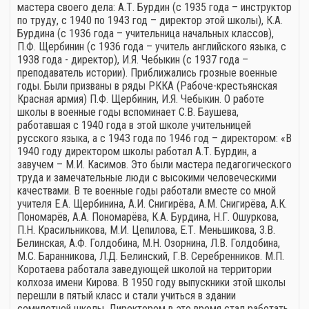
мастера своего дела: А.Т. Бурдин (с 1935 года – инструктор
по труду, с 1940 по 1943 год – директор этой школы), К.А.
Бурдина (с 1936 года – учительница начальных классов),
П.Ф. Щербинин (с 1936 года – учитель английского языка, с
1938 года - директор), И.Я. Чебыкин (с 1937 года –
преподаватель истории). Приближались грозные военные
годы. Были призваны в ряды РККА (Рабоче-крестьянская
Красная армия) П.Ф. Щербинин, И.Я. Чебыкин. О работе
школы в военные годы вспоминает С.В. Баушева,
работавшая с 1940 года в этой школе учительницей
русского языка, а с 1943 года по 1946 год – директором: «В
1940 году директором школы работал А.Т. Бурдин, а
завучем – М.И. Касимов. Это были мастера педагогического
труда и замечательные люди с высокими человеческими
качествами. В те военные годы работали вместе со мной
учителя Е.А. Щербинина, А.И. Снигирёва, А.М. Снигирёва, А.К.
Пономарёв, А.А. Пономарёва, К.А. Бурдина, Н.Г. Ошуркова,
П.Н. Красильникова, М.И. Цепилова, Е.Т. Меньшикова, З.В.
Белинская, А.Ф. Голдобина, М.Н. Озорнина, Л.В. Голдобина,
М.С. Баранникова, Л.Д. Белинский, Г.В. Серебренников. М.П.
Коротаева работала заведующей школой на территории
колхоза имени Кирова. В 1950 году выпускники этой школы
перешли в пятый класс и стали учиться в здании
семилетней школы. Директором в это время стал работать