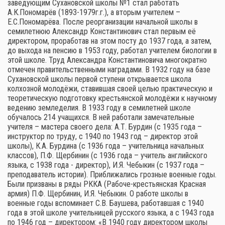
заведующим Сухановской школы №1 стал работать
А.К.Пономарёв (1893-1979г.г.), а вторым учителем –
Е.С.Пономарёва. После реорганизации начальной школы в
семилетнюю Александр Константинович стал первым её
директором, проработав на этом посту до 1937 года, а затем,
до выхода на пенсию в 1953 году, работал учителем биологии в
этой школе. Труд Александра Константиновича многократно
отмечен правительственными наградами. В 1932 году на базе
Сухановской школы первой ступени открывается школа
колхозной молодёжи, ставившая своей целью практическую и
теоретическую подготовку крестьянской молодёжи к научному
ведению земледелия. В 1933 году в семилетней школе
обучалось 214 учащихся. В ней работали замечательные
учителя – мастера своего дела: А.Т. Бурдин (с 1935 года –
инструктор по труду, с 1940 по 1943 год – директор этой
школы), К.А. Бурдина (с 1936 года – учительница начальных
классов), П.Ф. Щербинин (с 1936 года – учитель английского
языка, с 1938 года - директор), И.Я. Чебыкин (с 1937 года –
преподаватель истории). Приближались грозные военные годы.
Были призваны в ряды РККА (Рабоче-крестьянская Красная
армия) П.Ф. Щербинин, И.Я. Чебыкин. О работе школы в
военные годы вспоминает С.В. Баушева, работавшая с 1940
года в этой школе учительницей русского языка, а с 1943 года
по 1946 год – директором: «В 1940 году директором школы