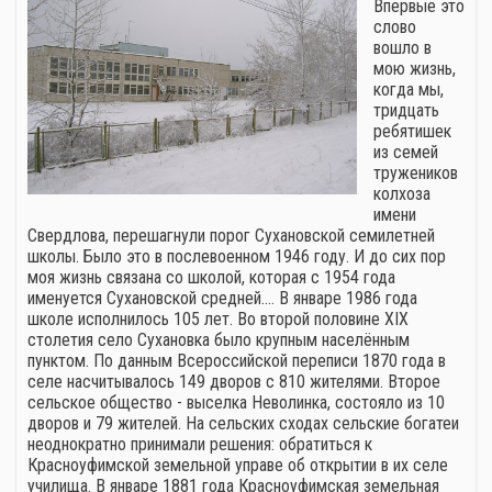
Впервые это
слово
вошло в
мою жизнь,
когда мы,
тридцать
ребятишек
из семей
тружеников
колхоза
имени
Свердлова, перешагнули порог Сухановской семилетней
школы. Было это в послевоенном 1946 году. И до сих пор
моя жизнь связана со школой, которая с 1954 года
именуется Сухановской средней.… В январе 1986 года
школе исполнилось 105 лет. Во второй половине XIX
столетия село Сухановка было крупным населённым
пунктом. По данным Всероссийской переписи 1870 года в
селе насчитывалось 149 дворов с 810 жителями. Второе
сельское общество - выселка Неволинка, состояло из 10
дворов и 79 жителей. На сельских сходах сельские богатеи
неоднократно принимали решения: обратиться к
Красноуфимской земельной управе об открытии в их селе
училища. В январе 1881 года Красноуфимская земельная