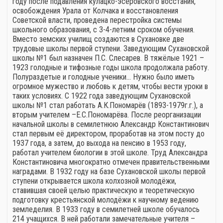
году после подавления кулацко-эсеровского восстания,
освобождения Урала от Колчака и восстановления
Советской власти, проведена перестройка системы
школьного образования, с 3-4-летним сроком обучения.
Вместо земских училищ создаются в Сухановке две
трудовые школы первой ступени. Заведующим Сухановской
школы №1 был назначен П.С. Слесарев. В тяжёлые 1921 –
1923 голодные и тифозные годы школа продолжала работу.
Полураздетые и голодные ученики… Нужно было иметь
огромное мужество и любовь к детям, чтобы вести уроки в
таких условиях. С 1922 года заведующим Сухановской
школы №1 стал работать А.К.Пономарёв (1893-1979г.г.), а
вторым учителем –Е.С.Пономарёва. После реорганизации
начальной школы в семилетнюю Александр Константинович
стал первым её директором, проработав на этом посту до
1937 года, а затем, до выхода на пенсию в 1953 году,
работал учителем биологии в этой школе. Труд Александра
Константиновича многократно отмечен правительственными
наградами. В 1932 году на базе Сухановской школы первой
ступени открывается школа колхозной молодёжи,
ставившая своей целью практическую и теоретическую
подготовку крестьянской молодёжи к научному ведению
земледелия. В 1933 году в семилетней школе обучалось
214 учащихся. В ней работали замечательные учителя –