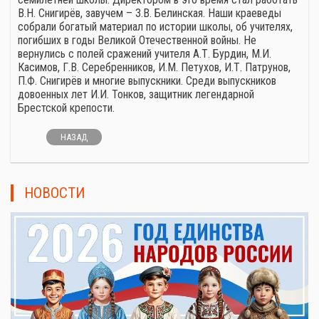
В.Н. Снигирёв, завучем – З.В. Белинская. Наши краеведы
собрали богатый материал по истории школы, об учителях,
погибших в годы Великой Отечественной войны. Не
вернулись с полей сражений учителя А.Т. Бурдин, М.И.
Касимов, Г.В. Серебренников, И.М. Петухов, И.Т. Патрунов,
П.Ф. Снигирёв и многие выпускники. Среди выпускников
довоенных лет И.И. Тонков, защитник легендарной
Брестской крепости.
НАЗАД
НОВОСТИ