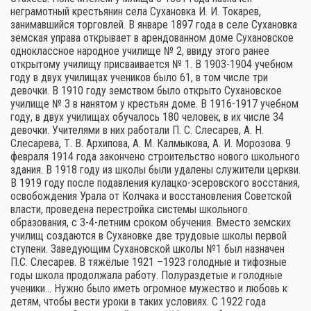
неграмотный крестьянин села Сухановка И. И. Токарев,
занимавшийся торговлей. В январе 1897 года в селе Сухановка
земская управа открывает в арендованном доме Сухановское
одноклассное народное училище № 2, ввиду этого ранее
открытому училищу присваивается № 1. В 1903-1904 учебном
году в двух училищах учеников было 61, в том числе три
девочки. В 1910 году земством было открыто Сухановское
училище № 3 в нанятом у крестьян доме. В 1916-1917 учебном
году, в двух училищах обучалось 180 человек, в их числе 34
девочки. Учителями в них работали П. С. Слесарев, А. Н.
Слесарева, Т. В. Архипова, А. М. Калмыкова, А. И. Морозова. 9
февраля 1914 года закончено строительство нового школьного
здания. В 1918 году из школы были удалены служители церкви.
В 1919 году после подавления кулацко-эсеровского восстания,
освобождения Урала от Колчака и восстановления Советской
власти, проведена перестройка системы школьного
образования, с 3-4-летним сроком обучения. Вместо земских
училищ создаются в Сухановке две трудовые школы первой
ступени. Заведующим Сухановской школы №1 был назначен
П.С. Слесарев. В тяжёлые 1921 –1923 голодные и тифозные
годы школа продолжала работу. Полураздетые и голодные
ученики… Нужно было иметь огромное мужество и любовь к
детям, чтобы вести уроки в таких условиях. С 1922 года