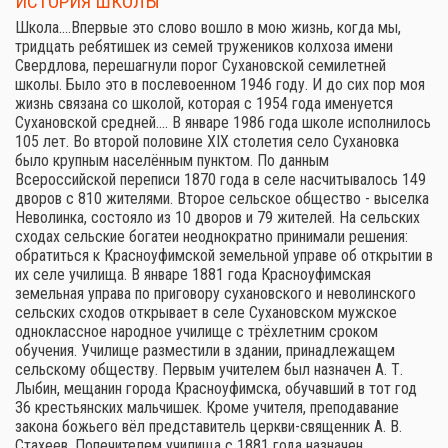
ИСТОРИЯ ШКОЛЫ
Школа.…Впервые это слово вошло в мою жизнь, когда мы,
тридцать ребятишек из семей тружеников колхоза имени
Свердлова, перешагнули порог Сухановской семилетней
школы. Было это в послевоенном 1946 году. И до сих пор моя
жизнь связана со школой, которая с 1954 года именуется
Сухановской средней.… В январе 1986 года школе исполнилось
105 лет. Во второй половине XIX столетия село Сухановка
было крупным населённым пунктом. По данным
Всероссийской переписи 1870 года в селе насчитывалось 149
дворов с 810 жителями. Второе сельское общество - выселка
Неволинка, состояло из 10 дворов и 79 жителей. На сельских
сходах сельские богатеи неоднократно принимали решения:
обратиться к Красноуфимской земельной управе об открытии в
их селе училища. В январе 1881 года Красноуфимская
земельная управа по приговору сухановского и неволинского
сельских сходов открывает в селе Сухановском мужское
одноклассное народное училище с трёхлетним сроком
обучения. Училище разместили в здании, принадлежащем
сельскому обществу. Первым учителем был назначен А. Т.
Лыбин, мещанин города Красноуфимска, обучавший в тот год
36 крестьянских мальчишек. Кроме учителя, преподавание
закона божьего вёл представитель церкви-священник А. В.
Стахеев. Попечителем училища с 1881 года назначен