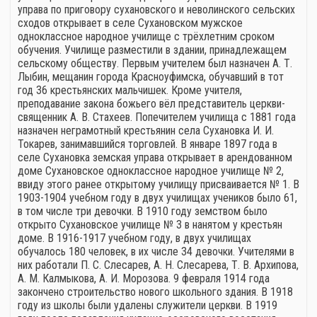
управа по приговору сухановского и неволинского сельских
сходов открывает в селе Сухановском мужское
одноклассное народное училище с трёхлетним сроком
обучения. Училище разместили в здании, принадлежащем
сельскому обществу. Первым учителем был назначен А. Т.
Лыбин, мещанин города Красноуфимска, обучавший в тот
год 36 крестьянских мальчишек. Кроме учителя,
преподавание закона божьего вёл представитель церкви-
священник А. В. Стахеев. Попечителем училища с 1881 года
назначен неграмотный крестьянин села Сухановка И. И.
Токарев, занимавшийся торговлей. В январе 1897 года в
селе Сухановка земская управа открывает в арендованном
доме Сухановское одноклассное народное училище № 2,
ввиду этого ранее открытому училищу присваивается № 1. В
1903-1904 учебном году в двух училищах учеников было 61,
в том числе три девочки. В 1910 году земством было
открыто Сухановское училище № 3 в нанятом у крестьян
доме. В 1916-1917 учебном году, в двух училищах
обучалось 180 человек, в их числе 34 девочки. Учителями в
них работали П. С. Слесарев, А. Н. Слесарева, Т. В. Архипова,
А. М. Калмыкова, А. И. Морозова. 9 февраля 1914 года
закончено строительство нового школьного здания. В 1918
году из школы были удалены служители церкви. В 1919