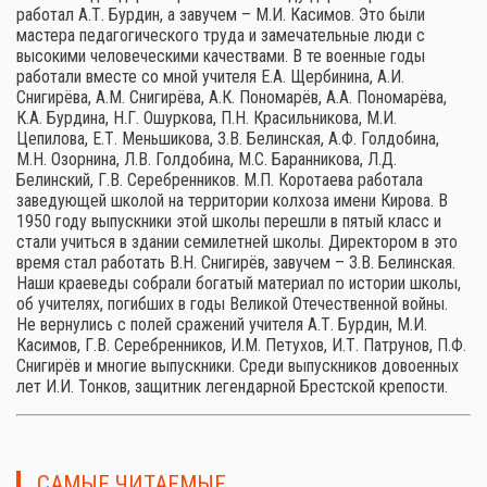
работал А.Т. Бурдин, а завучем – М.И. Касимов. Это были
мастера педагогического труда и замечательные люди с
высокими человеческими качествами. В те военные годы
работали вместе со мной учителя Е.А. Щербинина, А.И.
Снигирёва, А.М. Снигирёва, А.К. Пономарёв, А.А. Пономарёва,
К.А. Бурдина, Н.Г. Ошуркова, П.Н. Красильникова, М.И.
Цепилова, Е.Т. Меньшикова, З.В. Белинская, А.Ф. Голдобина,
М.Н. Озорнина, Л.В. Голдобина, М.С. Баранникова, Л.Д.
Белинский, Г.В. Серебренников. М.П. Коротаева работала
заведующей школой на территории колхоза имени Кирова. В
1950 году выпускники этой школы перешли в пятый класс и
стали учиться в здании семилетней школы. Директором в это
время стал работать В.Н. Снигирёв, завучем – З.В. Белинская.
Наши краеведы собрали богатый материал по истории школы,
об учителях, погибших в годы Великой Отечественной войны.
Не вернулись с полей сражений учителя А.Т. Бурдин, М.И.
Касимов, Г.В. Серебренников, И.М. Петухов, И.Т. Патрунов, П.Ф.
Снигирёв и многие выпускники. Среди выпускников довоенных
лет И.И. Тонков, защитник легендарной Брестской крепости.
САМЫЕ ЧИТАЕМЫЕ