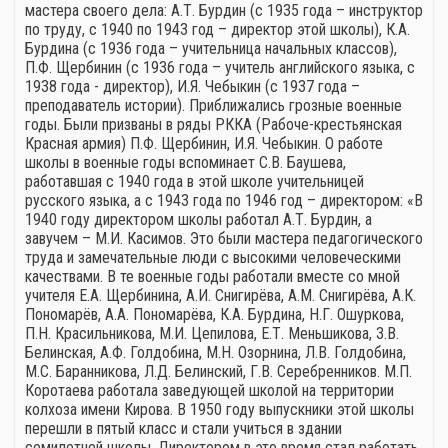
мастера своего дела: А.Т. Бурдин (с 1935 года – инструктор
по труду, с 1940 по 1943 год – директор этой школы), К.А.
Бурдина (с 1936 года – учительница начальных классов),
П.Ф. Щербинин (с 1936 года – учитель английского языка, с
1938 года - директор), И.Я. Чебыкин (с 1937 года –
преподаватель истории). Приближались грозные военные
годы. Были призваны в ряды РККА (Рабоче-крестьянская
Красная армия) П.Ф. Щербинин, И.Я. Чебыкин. О работе
школы в военные годы вспоминает С.В. Баушева,
работавшая с 1940 года в этой школе учительницей
русского языка, а с 1943 года по 1946 год – директором: «В
1940 году директором школы работал А.Т. Бурдин, а
завучем – М.И. Касимов. Это были мастера педагогического
труда и замечательные люди с высокими человеческими
качествами. В те военные годы работали вместе со мной
учителя Е.А. Щербинина, А.И. Снигирёва, А.М. Снигирёва, А.К.
Пономарёв, А.А. Пономарёва, К.А. Бурдина, Н.Г. Ошуркова,
П.Н. Красильникова, М.И. Цепилова, Е.Т. Меньшикова, З.В.
Белинская, А.Ф. Голдобина, М.Н. Озорнина, Л.В. Голдобина,
М.С. Баранникова, Л.Д. Белинский, Г.В. Серебренников. М.П.
Коротаева работала заведующей школой на территории
колхоза имени Кирова. В 1950 году выпускники этой школы
перешли в пятый класс и стали учиться в здании
семилетней школы. Директором в это время стал работать