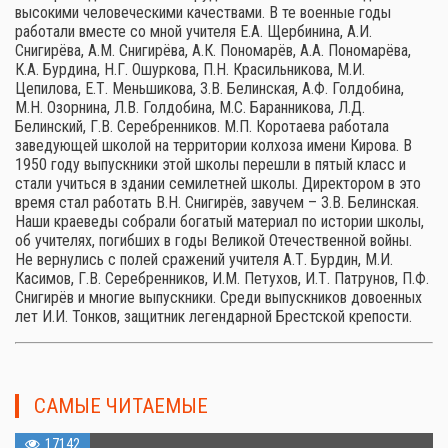
высокими человеческими качествами. В те военные годы
работали вместе со мной учителя Е.А. Щербинина, А.И.
Снигирёва, А.М. Снигирёва, А.К. Пономарёв, А.А. Пономарёва,
К.А. Бурдина, Н.Г. Ошуркова, П.Н. Красильникова, М.И.
Цепилова, Е.Т. Меньшикова, З.В. Белинская, А.Ф. Голдобина,
М.Н. Озорнина, Л.В. Голдобина, М.С. Баранникова, Л.Д.
Белинский, Г.В. Серебренников. М.П. Коротаева работала
заведующей школой на территории колхоза имени Кирова. В
1950 году выпускники этой школы перешли в пятый класс и
стали учиться в здании семилетней школы. Директором в это
время стал работать В.Н. Снигирёв, завучем – З.В. Белинская.
Наши краеведы собрали богатый материал по истории школы,
об учителях, погибших в годы Великой Отечественной войны.
Не вернулись с полей сражений учителя А.Т. Бурдин, М.И.
Касимов, Г.В. Серебренников, И.М. Петухов, И.Т. Патрунов, П.Ф.
Снигирёв и многие выпускники. Среди выпускников довоенных
лет И.И. Тонков, защитник легендарной Брестской крепости.
САМЫЕ ЧИТАЕМЫЕ
17142