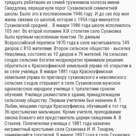
тридцать ребятишек из семей тружеников колхоза имени
Свердлова, перешагнули порог Сухановской семилетней
школы. Было это в послевоенном 1946 году. И до сих пор моя
жизнь связана со школой, которая с 1954 года именуется
Сухановской средней.… В январе 1986 года школе исполнилось
105 лет. Во второй половине XIX столетия село Сухановка
было крупным населённым пунктом. По данным
Всероссийской переписи 1870 года в селе насчитывалось 149
дворов с 810 жителями. Второе сельское общество - выселка
Неволинка, состояло из 10 дворов и 79 жителей. На сельских
сходах сельские богатеи неоднократно принимали решения:
обратиться к Красноуфимской земельной управе об открытии в
их селе училища. В январе 1881 года Красноуфимская
земельная управа по приговору сухановского и неволинского
сельских сходов открывает в селе Сухановском мужское
одноклассное народное училище с трёхлетним сроком
обучения. Училище разместили в здании, принадлежащем
сельскому обществу. Первым учителем был назначен А. Т.
Лыбин, мещанин города Красноуфимска, обучавший в тот год
36 крестьянских мальчишек. Кроме учителя, преподавание
закона божьего вёл представитель церкви-священник А. В.
Стахеев. Попечителем училища с 1881 года назначен
неграмотный крестьянин села Сухановка И. И. Токарев,
занимавшийся торговлей. В январе 1897 года в селе Сухановка