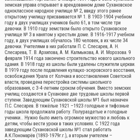
земская управа открывает в арендованном доме Сухановское
одноклассное народное училище № 2, ввиду этого ранее
открытому училищу присваивается № 1. В 1903-1904 учебном
году в двух училищах учеников было 61, в том числе три
девочки. В 1910 году земством было открыто Сухановское
училище № 3 в нанятом у крестьян доме. В 1916-1917 учебном
году, в двух училищах обучалось 180 человек, в их числе 34
девочки. Учителями в них работали П. С. Слесарев, А. Н.
Слесарева, Т. В. Архипова, А. М. Калмыкова, А. И. Морозова. 9
февраля 1914 года закончено строительство нового школьного
здания. В 1918 году из школы были удалены служители церкви.
В 1919 году после подавления кулацко-эсеровского восстания,
освобождения Урала от Колчака и восстановления Советской
власти, проведена перестройка системы школьного
образования, с 3-4-летним сроком обучения. Вместо земских
училищ создаются в Сухановке две трудовые школы первой
ступени. Заведующим Сухановской школы №1 был назначен
П.С. Слесарев. В тяжёлые 1921 –1923 голодные и тифозные
годы школа продолжала работу. Полураздетые и голодные
ученики… Нужно было иметь огромное мужество и любовь к
детям, чтобы вести уроки в таких условиях. С 1922 года
заведующим Сухановской школы №1 стал работать
А.К.Пономарёв (1893-1979г.г.), а вторым учителем –