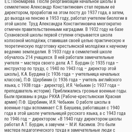
Е.С.Пономарёва. После реорганизации начальной школы в
семилетнюю Александр Константинович стал первым её
директором, проработав на этом посту до 1937 года, а затем,
до выхода на пенсию в 1953 году, работал учителем биологии в
этой школе. Труд Александра Константиновича многократно
отмечен правительственными наградами. В 1932 году на базе
Сухановской школы первой ступени открывается школа
колхозной молодёжи, ставившая своей целью практическую и
теоретическую подготовку крестьянской молодёжи к научному
ведению земледелия. В 1933 году в семилетней школе
обучалось 214 учащихся. В ней работали замечательные
учителя – мастера своего дела: А.Т. Бурдин (с 1935 года –
инструктор по труду, с 1940 по 1943 год – директор этой
школы), К.А. Бурдина (с 1936 года – учительница начальных
классов), П.Ф. Щербинин (с 1936 года – учитель английского
языка, с 1938 года - директор), И.Я. Чебыкин (с 1937 года –
преподаватель истории). Приближались грозные военные годы.
Были призваны в ряды РККА (Рабоче-крестьянская Красная
армия) П.Ф. Щербинин, И.Я. Чебыкин. О работе школы в
военные годы вспоминает С.В. Баушева, работавшая с 1940
года в этой школе учительницей русского языка, а с 1943 года
по 1946 год – директором: «В 1940 году директором школы
работал А.Т. Бурдин, а завучем – М.И. Касимов. Это были
мастера педагогического труда и замечательные люди с