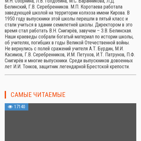
М.Н. Озорнина, Л.В. Голдобина, М.С. Баранникова, Л.Д.
Белинский, Г.В. Серебренников. М.П. Коротаева работала
заведующей школой на территории колхоза имени Кирова. В
1950 году выпускники этой школы перешли в пятый класс и
стали учиться в здании семилетней школы. Директором в это
время стал работать В.Н. Снигирёв, завучем – З.В. Белинская.
Наши краеведы собрали богатый материал по истории школы,
об учителях, погибших в годы Великой Отечественной войны.
Не вернулись с полей сражений учителя А.Т. Бурдин, М.И.
Касимов, Г.В. Серебренников, И.М. Петухов, И.Т. Патрунов, П.Ф.
Снигирёв и многие выпускники. Среди выпускников довоенных
лет И.И. Тонков, защитник легендарной Брестской крепости.
САМЫЕ ЧИТАЕМЫЕ
17140