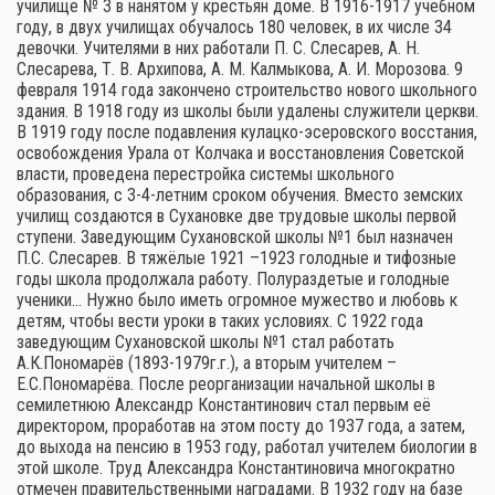
училище № 3 в нанятом у крестьян доме. В 1916-1917 учебном
году, в двух училищах обучалось 180 человек, в их числе 34
девочки. Учителями в них работали П. С. Слесарев, А. Н.
Слесарева, Т. В. Архипова, А. М. Калмыкова, А. И. Морозова. 9
февраля 1914 года закончено строительство нового школьного
здания. В 1918 году из школы были удалены служители церкви.
В 1919 году после подавления кулацко-эсеровского восстания,
освобождения Урала от Колчака и восстановления Советской
власти, проведена перестройка системы школьного
образования, с 3-4-летним сроком обучения. Вместо земских
училищ создаются в Сухановке две трудовые школы первой
ступени. Заведующим Сухановской школы №1 был назначен
П.С. Слесарев. В тяжёлые 1921 –1923 голодные и тифозные
годы школа продолжала работу. Полураздетые и голодные
ученики… Нужно было иметь огромное мужество и любовь к
детям, чтобы вести уроки в таких условиях. С 1922 года
заведующим Сухановской школы №1 стал работать
А.К.Пономарёв (1893-1979г.г.), а вторым учителем –
Е.С.Пономарёва. После реорганизации начальной школы в
семилетнюю Александр Константинович стал первым её
директором, проработав на этом посту до 1937 года, а затем,
до выхода на пенсию в 1953 году, работал учителем биологии в
этой школе. Труд Александра Константиновича многократно
отмечен правительственными наградами. В 1932 году на базе