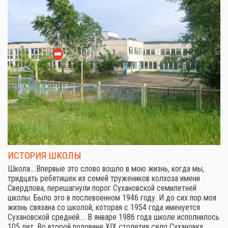
ИСТОРИЯ ШКОЛЫ
Школа.…Впервые это слово вошло в мою жизнь, когда мы,
тридцать ребятишек из семей тружеников колхоза имени
Свердлова, перешагнули порог Сухановской семилетней
школы. Было это в послевоенном 1946 году. И до сих пор моя
жизнь связана со школой, которая с 1954 года именуется
Сухановской средней.… В январе 1986 года школе исполнилось
105 лет. Во второй половине XIX столетия село Сухановка