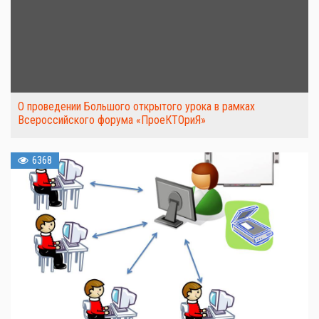
О проведении Большого открытого урока в рамках
Всероссийского форума «ПроеКТОриЯ»
6368