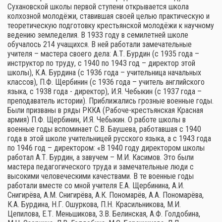
Сухановской школы первой ступени открывается школа
колхозной молодёжи, ставившая своей целью практическую и
теоретическую подготовку крестьянской молодёжи к научному
ведению земледелия. В 1933 году в семилетней школе
обучалось 214 учащихся. В ней работали замечательные
учителя – мастера своего дела: А.Т. Бурдин (с 1935 года –
инструктор по труду, с 1940 по 1943 год – директор этой
школы), К.А. Бурдина (с 1936 года – учительница начальных
классов), П.Ф. Щербинин (с 1936 года – учитель английского
языка, с 1938 года - директор), И.Я. Чебыкин (с 1937 года –
преподаватель истории). Приближались грозные военные годы.
Были призваны в ряды РККА (Рабоче-крестьянская Красная
армия) П.Ф. Щербинин, И.Я. Чебыкин. О работе школы в
военные годы вспоминает С.В. Баушева, работавшая с 1940
года в этой школе учительницей русского языка, а с 1943 года
по 1946 год – директором: «В 1940 году директором школы
работал А.Т. Бурдин, а завучем – М.И. Касимов. Это были
мастера педагогического труда и замечательные люди с
высокими человеческими качествами. В те военные годы
работали вместе со мной учителя Е.А. Щербинина, А.И.
Снигирёва, А.М. Снигирёва, А.К. Пономарёв, А.А. Пономарёва,
К.А. Бурдина, Н.Г. Ошуркова, П.Н. Красильникова, М.И.
Цепилова, Е.Т. Меньшикова, З.В. Белинская, А.Ф. Голдобина,