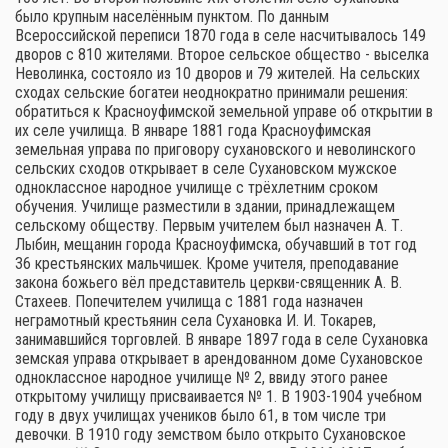
было крупным населённым пунктом. По данным
Всероссийской переписи 1870 года в селе насчитывалось 149
дворов с 810 жителями. Второе сельское общество - выселка
Неволинка, состояло из 10 дворов и 79 жителей. На сельских
сходах сельские богатеи неоднократно принимали решения:
обратиться к Красноуфимской земельной управе об открытии в
их селе училища. В январе 1881 года Красноуфимская
земельная управа по приговору сухановского и неволинского
сельских сходов открывает в селе Сухановском мужское
одноклассное народное училище с трёхлетним сроком
обучения. Училище разместили в здании, принадлежащем
сельскому обществу. Первым учителем был назначен А. Т.
Лыбин, мещанин города Красноуфимска, обучавший в тот год
36 крестьянских мальчишек. Кроме учителя, преподавание
закона божьего вёл представитель церкви-священник А. В.
Стахеев. Попечителем училища с 1881 года назначен
неграмотный крестьянин села Сухановка И. И. Токарев,
занимавшийся торговлей. В январе 1897 года в селе Сухановка
земская управа открывает в арендованном доме Сухановское
одноклассное народное училище № 2, ввиду этого ранее
открытому училищу присваивается № 1. В 1903-1904 учебном
году в двух училищах учеников было 61, в том числе три
девочки. В 1910 году земством было открыто Сухановское