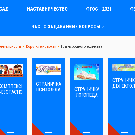
САД
НАСТАВНИЧЕСТВО
ФГОС - 2021
Ф
ЧАСТО ЗАДАВАЕМЫЕ ВОПРОСЫ
деятельности
Короткие новости
Год народного единства
СТРАНИЧК
СТРАНИЧКА
ДЕФЕКТОЛ
КОМПЛЕКСНАЯ
СТРАНИЧКА
ПСИХОЛОГА
БЕЗОПАСНОСТЬ
ЛОГОПЕДА