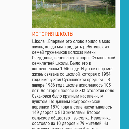
ИСТОРИЯ ШКОЛЫ
Школа.…Впервые это слово вошло в мою
жизнь, когда мы, тридцать ребятишек из
семей тружеников колхоза имени
Свердлова, перешагнули порог Сухановской
семилетней школы. Было это в
послевоенном 1946 году. И до сих пор моя
жизнь связана со школой, которая с 1954
года именуется Сухановской средней.… В
январе 1986 года школе исполнилось 105
лет. Во второй половине XIX столетия село
Сухановка было крупным населённым
пунктом. По данным Всероссийской
переписи 1870 года в селе насчитывалось
149 дворов с 810 жителями. Второе
сельское общество - выселка Неволинка,
состояло из 10 дворов и 79 жителей. На
сельских сходах сельские богатеи