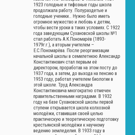
1923 голодные и тифозные годы школа
продолжала работу. Полураздетые и
голодные ученики… Нужно было иметь
огромное мужество и любовь к детям,
чтобы вести уроки в таких условиях. С 1922
года заведующим Сухановской школы №1
стал работать А.К.Пономарёв (1893-
1979г.г.), а вторым учителем –
Е.С.Пономарёва. После реорганизации
начальной школы в семилетнюю Александр
Константинович стал первым её
директором, проработав на этом посту до
1937 года, а затем, до выхода на пенсию в
1953 году, работал учителем биологии в
этой школе. Труд Александра
Константиновича многократно отмечен
правительственными наградами. В 1932
году на базе Сухановской школы первой
ступени открывается школа колхозной
молодёжи, ставившая своей целью
практическую и теоретическую подготовку
крестьянской молодёжи к научному
ведению земледелия. В 1933 году в