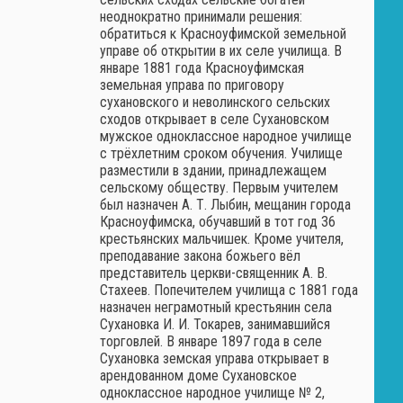
неоднократно принимали решения:
обратиться к Красноуфимской земельной
управе об открытии в их селе училища. В
январе 1881 года Красноуфимская
земельная управа по приговору
сухановского и неволинского сельских
сходов открывает в селе Сухановском
мужское одноклассное народное училище
с трёхлетним сроком обучения. Училище
разместили в здании, принадлежащем
сельскому обществу. Первым учителем
был назначен А. Т. Лыбин, мещанин города
Красноуфимска, обучавший в тот год 36
крестьянских мальчишек. Кроме учителя,
преподавание закона божьего вёл
представитель церкви-священник А. В.
Стахеев. Попечителем училища с 1881 года
назначен неграмотный крестьянин села
Сухановка И. И. Токарев, занимавшийся
торговлей. В январе 1897 года в селе
Сухановка земская управа открывает в
арендованном доме Сухановское
одноклассное народное училище № 2,