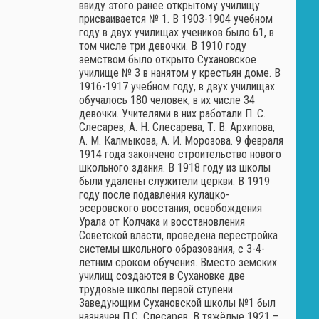
ввиду этого ранее открытому училищу
присваивается № 1. В 1903-1904 учебном
году в двух училищах учеников было 61, в
том числе три девочки. В 1910 году
земством было открыто Сухановское
училище № 3 в нанятом у крестьян доме. В
1916-1917 учебном году, в двух училищах
обучалось 180 человек, в их числе 34
девочки. Учителями в них работали П. С.
Слесарев, А. Н. Слесарева, Т. В. Архипова,
А. М. Калмыкова, А. И. Морозова. 9 февраля
1914 года закончено строительство нового
школьного здания. В 1918 году из школы
были удалены служители церкви. В 1919
году после подавления кулацко-
эсеровского восстания, освобождения
Урала от Колчака и восстановления
Советской власти, проведена перестройка
системы школьного образования, с 3-4-
летним сроком обучения. Вместо земских
училищ создаются в Сухановке две
трудовые школы первой ступени.
Заведующим Сухановской школы №1 был
назначен П.С. Слесарев. В тяжёлые 1921 –