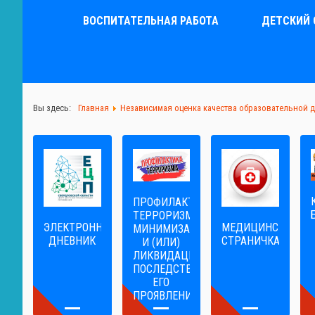
ВОСПИТАТЕЛЬНАЯ РАБОТА
ДЕТСКИЙ 
Вы здесь:
Главная
Независимая оценка качества образовательной 
ПРОФИЛАКТИКА
ТЕРРОРИЗМА,
ЭЛЕКТРОННЫЙ
МЕДИЦИНСКАЯ
МИНИМИЗАЦИЯ
ДНЕВНИК
СТРАНИЧКА
И (ИЛИ)
ЛИКВИДАЦИЯ
ПОСЛЕДСТВИЙ
ЕГО
ПРОЯВЛЕНИЙ