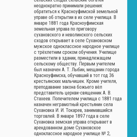
неоднократно принимали решения:
обратиться к Красноуфимской земельной
управе об открытии в их селе училища. В
январе 1881 года Красноуфимская
земельная управа по приговору
сухановского и неволинского сельских
сходов открывает в селе Сухановском
мужское одноклассное народное училище
с трёхлетним сроком обучения. Училище
разместили в здании, принадлежащем
сельскому обществу. Первым учителем
был назначен А. Т. Лыбин, мещанин города
Красноуфимска, обучавший в тот год 36
крестьянских мальчишек. Кроме учителя,
преподавание закона божьего вёл
представитель церкви-священник А. В.
Стахеев. Попечителем училища с 1881 года
назначен неграмотный крестьянин села
Сухановка И. И. Токарев, занимавшийся
торговлей. В январе 1897 года в селе
Сухановка земская управа открывает в
арендованном доме Сухановское
одноклассное народное училище № 2,