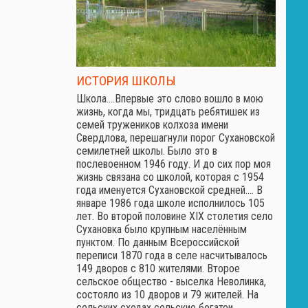
ИСТОРИЯ ШКОЛЫ
Школа.…Впервые это слово вошло в мою
жизнь, когда мы, тридцать ребятишек из
семей тружеников колхоза имени
Свердлова, перешагнули порог Сухановской
семилетней школы. Было это в
послевоенном 1946 году. И до сих пор моя
жизнь связана со школой, которая с 1954
года именуется Сухановской средней.… В
январе 1986 года школе исполнилось 105
лет. Во второй половине XIX столетия село
Сухановка было крупным населённым
пунктом. По данным Всероссийской
переписи 1870 года в селе насчитывалось
149 дворов с 810 жителями. Второе
сельское общество - выселка Неволинка,
состояло из 10 дворов и 79 жителей. На
сельских сходах сельские богатеи