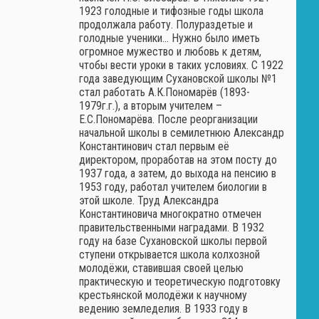
1923 голодные и тифозные годы школа
продолжала работу. Полураздетые и
голодные ученики… Нужно было иметь
огромное мужество и любовь к детям,
чтобы вести уроки в таких условиях. С 1922
года заведующим Сухановской школы №1
стал работать А.К.Пономарёв (1893-
1979г.г.), а вторым учителем –
Е.С.Пономарёва. После реорганизации
начальной школы в семилетнюю Александр
Константинович стал первым её
директором, проработав на этом посту до
1937 года, а затем, до выхода на пенсию в
1953 году, работал учителем биологии в
этой школе. Труд Александра
Константиновича многократно отмечен
правительственными наградами. В 1932
году на базе Сухановской школы первой
ступени открывается школа колхозной
молодёжи, ставившая своей целью
практическую и теоретическую подготовку
крестьянской молодёжи к научному
ведению земледелия. В 1933 году в