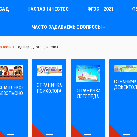
САД
НАСТАВНИЧЕСТВО
ФГОС - 2021
Ф
ЧАСТО ЗАДАВАЕМЫЕ ВОПРОСЫ
новости
Год народного единства
СТРАНИЧК
СТРАНИЧКА
ДЕФЕКТОЛ
КОМПЛЕКСНАЯ
СТРАНИЧКА
ПСИХОЛОГА
БЕЗОПАСНОСТЬ
ЛОГОПЕДА