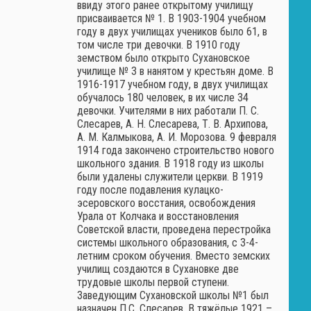
ввиду этого ранее открытому училищу
присваивается № 1. В 1903-1904 учебном
году в двух училищах учеников было 61, в
том числе три девочки. В 1910 году
земством было открыто Сухановское
училище № 3 в нанятом у крестьян доме. В
1916-1917 учебном году, в двух училищах
обучалось 180 человек, в их числе 34
девочки. Учителями в них работали П. С.
Слесарев, А. Н. Слесарева, Т. В. Архипова,
А. М. Калмыкова, А. И. Морозова. 9 февраля
1914 года закончено строительство нового
школьного здания. В 1918 году из школы
были удалены служители церкви. В 1919
году после подавления кулацко-
эсеровского восстания, освобождения
Урала от Колчака и восстановления
Советской власти, проведена перестройка
системы школьного образования, с 3-4-
летним сроком обучения. Вместо земских
училищ создаются в Сухановке две
трудовые школы первой ступени.
Заведующим Сухановской школы №1 был
назначен П.С. Слесарев. В тяжёлые 1921 –