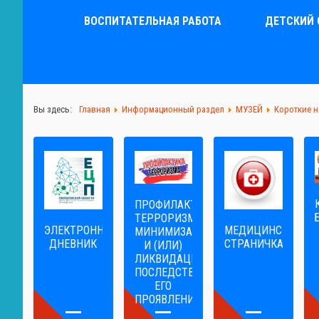
ВОСПИТАТЕЛЬНАЯ РАБОТА
ДЕТСКИЙ 
Вы здесь:
Главная
Информационный раздел
МУЗЕЙ
Короткие 
ПРОФИЛАКТИКА
ТЕРРОРИЗМА,
ЭЛЕКТРОННЫЙ
МЕДИЦИНСКАЯ
МИНИМИЗАЦИЯ
ДНЕВНИК
СТРАНИЧКА
И (ИЛИ)
ЛИКВИДАЦИЯ
ПОСЛЕДСТВИЙ
ЕГО
ПРОЯВЛЕНИЙ