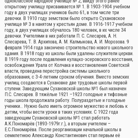
одноклассное народное училище № 2, ввиду этого ранее
открытому училищу присваивается № 1. В 1903-1904 учебном
году в двух училищах учеников было 61, в том числе три
девочки. В 1910 году земством было открыто Сухановское
училище № 3 в нанятом у крестьян доме. В 1916-1917 учебном
году, в двух училищах обучалось 180 человек, в их числе 34
девочки. Учителями в них работали П. С. Слесарев, А. Н.
Слесарева, Т. В. Архипова, А. М. Калмыкова, А. И. Морозова. 9
февраля 1914 года закончено строительство нового школьного
здания. В 1918 году из школы были удалены служители церкви.
В 1919 году после подавления кулацко-эсеровского восстания,
освобождения Урала от Колчака и восстановления Советской
власти, проведена перестройка системы школьного
образования, с 3-4-летним сроком обучения. Вместо земских
училищ создаются в Сухановке две трудовые школы первой
ступени. Заведующим Сухановской школы №1 был назначен
П.С. Слесарев. В тяжёлые 1921 –1923 голодные и тифозные
годы школа продолжала работу. Полураздетые и голодные
ученики… Нужно было иметь огромное мужество и любовь к
детям, чтобы вести уроки в таких условиях. С 1922 года
заведующим Сухановской школы №1 стал работать
А.К.Пономарёв (1893-1979г.г.), а вторым учителем –
Е.С.Пономарёва. После реорганизации начальной школы в
семилетнюю Александр Константинович стал первым её