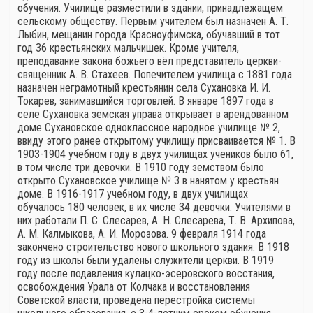
обучения. Училище разместили в здании, принадлежащем
сельскому обществу. Первым учителем был назначен А. Т.
Лыбин, мещанин города Красноуфимска, обучавший в тот
год 36 крестьянских мальчишек. Кроме учителя,
преподавание закона божьего вёл представитель церкви-
священник А. В. Стахеев. Попечителем училища с 1881 года
назначен неграмотный крестьянин села Сухановка И. И.
Токарев, занимавшийся торговлей. В январе 1897 года в
селе Сухановка земская управа открывает в арендованном
доме Сухановское одноклассное народное училище № 2,
ввиду этого ранее открытому училищу присваивается № 1. В
1903-1904 учебном году в двух училищах учеников было 61,
в том числе три девочки. В 1910 году земством было
открыто Сухановское училище № 3 в нанятом у крестьян
доме. В 1916-1917 учебном году, в двух училищах
обучалось 180 человек, в их числе 34 девочки. Учителями в
них работали П. С. Слесарев, А. Н. Слесарева, Т. В. Архипова,
А. М. Калмыкова, А. И. Морозова. 9 февраля 1914 года
закончено строительство нового школьного здания. В 1918
году из школы были удалены служители церкви. В 1919
году после подавления кулацко-эсеровского восстания,
освобождения Урала от Колчака и восстановления
Советской власти, проведена перестройка системы