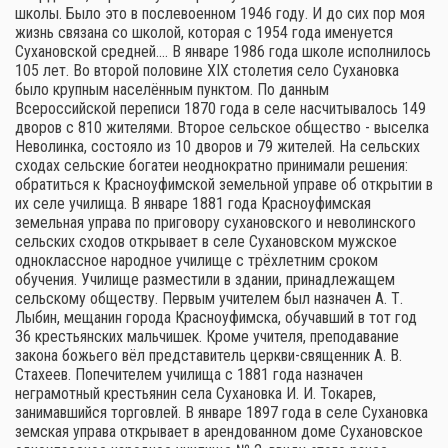
школы. Было это в послевоенном 1946 году. И до сих пор моя
жизнь связана со школой, которая с 1954 года именуется
Сухановской средней.… В январе 1986 года школе исполнилось
105 лет. Во второй половине XIX столетия село Сухановка
было крупным населённым пунктом. По данным
Всероссийской переписи 1870 года в селе насчитывалось 149
дворов с 810 жителями. Второе сельское общество - выселка
Неволинка, состояло из 10 дворов и 79 жителей. На сельских
сходах сельские богатеи неоднократно принимали решения:
обратиться к Красноуфимской земельной управе об открытии в
их селе училища. В январе 1881 года Красноуфимская
земельная управа по приговору сухановского и неволинского
сельских сходов открывает в селе Сухановском мужское
одноклассное народное училище с трёхлетним сроком
обучения. Училище разместили в здании, принадлежащем
сельскому обществу. Первым учителем был назначен А. Т.
Лыбин, мещанин города Красноуфимска, обучавший в тот год
36 крестьянских мальчишек. Кроме учителя, преподавание
закона божьего вёл представитель церкви-священник А. В.
Стахеев. Попечителем училища с 1881 года назначен
неграмотный крестьянин села Сухановка И. И. Токарев,
занимавшийся торговлей. В январе 1897 года в селе Сухановка
земская управа открывает в арендованном доме Сухановское