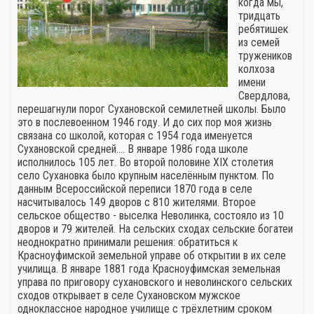
когда мы,
тридцать
ребятишек
из семей
тружеников
колхоза
имени
Свердлова,
перешагнули порог Сухановской семилетней школы. Было
это в послевоенном 1946 году. И до сих пор моя жизнь
связана со школой, которая с 1954 года именуется
Сухановской средней.… В январе 1986 года школе
исполнилось 105 лет. Во второй половине XIX столетия
село Сухановка было крупным населённым пунктом. По
данным Всероссийской переписи 1870 года в селе
насчитывалось 149 дворов с 810 жителями. Второе
сельское общество - выселка Неволинка, состояло из 10
дворов и 79 жителей. На сельских сходах сельские богатеи
неоднократно принимали решения: обратиться к
Красноуфимской земельной управе об открытии в их селе
училища. В январе 1881 года Красноуфимская земельная
управа по приговору сухановского и неволинского сельских
сходов открывает в селе Сухановском мужское
одноклассное народное училище с трёхлетним сроком