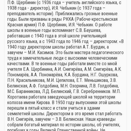
П.Ф. Щербинин (с 1936 года – учитель английского языка, с
1938 года - директор), И.Я. Чебыкин (с 1937 года –
преподаватель истории). Приближались грозные военные
годы. Были призваны в ряды РККА (Рабоче-крестьянская
Красная армия) П.Ф. Щербинин, И.Я. Чебыкин. О работе
школы в военные годы вспоминает С.В. Баушева,
работавшая с 1940 года в этой школе учительницей
русского языка, а с 1943 года по 1946 год – директором: «В
1940 году директором школы работал А.Т. Бурдин, а
завучем – М.И. Касимов. Это были мастера педагогического
труда и замечательные люди с высокими человеческими
качествами. В те военные годы работали вместе со мной
учителя Е.А. Щербинина, А.И. Снигирёва, А.М. Снигирёва, А.К.
Пономарёв, А.А. Пономарёва, К.А. Бурдина, Н.Г. Ошуркова,
П.Н. Красильникова, М.И. Цепилова, Е.Т. Меньшикова, З.В.
Белинская, А.Ф. Голдобина, М.Н. Озорнина, Л.В. Голдобина,
М.С. Баранникова, Л.Д. Белинский, Г.В. Серебренников. М.П.
Коротаева работала заведующей школой на территории
колхоза имени Кирова. В 1950 году выпускники этой школы
перешли в пятый класс и стали учиться в здании
семилетней школы. Директором в это время стал работать
В.Н. Снигирёв, завучем – З.В. Белинская. Наши краеведы
собрали богатый материал по истории школы, об учителях,
погибших в годы Великой Отечественной войны. Не