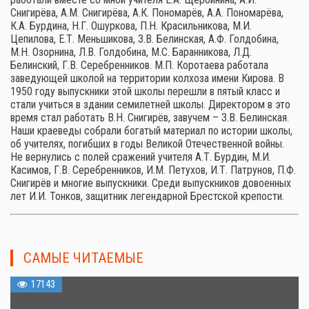
Снигирёва, А.М. Снигирёва, А.К. Пономарёв, А.А. Пономарёва,
К.А. Бурдина, Н.Г. Ошуркова, П.Н. Красильникова, М.И.
Цепилова, Е.Т. Меньшикова, З.В. Белинская, А.Ф. Голдобина,
М.Н. Озорнина, Л.В. Голдобина, М.С. Баранникова, Л.Д.
Белинский, Г.В. Серебренников. М.П. Коротаева работала
заведующей школой на территории колхоза имени Кирова. В
1950 году выпускники этой школы перешли в пятый класс и
стали учиться в здании семилетней школы. Директором в это
время стал работать В.Н. Снигирёв, завучем – З.В. Белинская.
Наши краеведы собрали богатый материал по истории школы,
об учителях, погибших в годы Великой Отечественной войны.
Не вернулись с полей сражений учителя А.Т. Бурдин, М.И.
Касимов, Г.В. Серебренников, И.М. Петухов, И.Т. Патрунов, П.Ф.
Снигирёв и многие выпускники. Среди выпускников довоенных
лет И.И. Тонков, защитник легендарной Брестской крепости.
САМЫЕ ЧИТАЕМЫЕ
17143