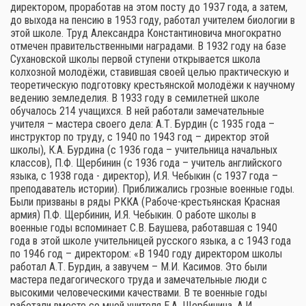
директором, проработав на этом посту до 1937 года, а затем,
до выхода на пенсию в 1953 году, работал учителем биологии в
этой школе. Труд Александра Константиновича многократно
отмечен правительственными наградами. В 1932 году на базе
Сухановской школы первой ступени открывается школа
колхозной молодёжи, ставившая своей целью практическую и
теоретическую подготовку крестьянской молодёжи к научному
ведению земледелия. В 1933 году в семилетней школе
обучалось 214 учащихся. В ней работали замечательные
учителя – мастера своего дела: А.Т. Бурдин (с 1935 года –
инструктор по труду, с 1940 по 1943 год – директор этой
школы), К.А. Бурдина (с 1936 года – учительница начальных
классов), П.Ф. Щербинин (с 1936 года – учитель английского
языка, с 1938 года - директор), И.Я. Чебыкин (с 1937 года –
преподаватель истории). Приближались грозные военные годы.
Были призваны в ряды РККА (Рабоче-крестьянская Красная
армия) П.Ф. Щербинин, И.Я. Чебыкин. О работе школы в
военные годы вспоминает С.В. Баушева, работавшая с 1940
года в этой школе учительницей русского языка, а с 1943 года
по 1946 год – директором: «В 1940 году директором школы
работал А.Т. Бурдин, а завучем – М.И. Касимов. Это были
мастера педагогического труда и замечательные люди с
высокими человеческими качествами. В те военные годы
работали вместе со мной учителя Е.А. Щербинина, А.И.