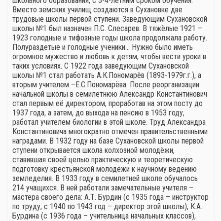
школьного образования, с 3-4-летним сроком обучения.
Вместо земских училищ создаются в Сухановке две
трудовые школы первой ступени. Заведующим Сухановской
школы №1 был назначен П.С. Слесарев. В тяжёлые 1921 –
1923 голодные и тифозные годы школа продолжала работу.
Полураздетые и голодные ученики… Нужно было иметь
огромное мужество и любовь к детям, чтобы вести уроки в
таких условиях. С 1922 года заведующим Сухановской
школы №1 стал работать А.К.Пономарёв (1893-1979г.г.), а
вторым учителем –Е.С.Пономарёва. После реорганизации
начальной школы в семилетнюю Александр Константинович
стал первым её директором, проработав на этом посту до
1937 года, а затем, до выхода на пенсию в 1953 году,
работал учителем биологии в этой школе. Труд Александра
Константиновича многократно отмечен правительственными
наградами. В 1932 году на базе Сухановской школы первой
ступени открывается школа колхозной молодёжи,
ставившая своей целью практическую и теоретическую
подготовку крестьянской молодёжи к научному ведению
земледелия. В 1933 году в семилетней школе обучалось
214 учащихся. В ней работали замечательные учителя –
мастера своего дела: А.Т. Бурдин (с 1935 года – инструктор
по труду, с 1940 по 1943 год – директор этой школы), К.А.
Бурдина (с 1936 года – учительница начальных классов),