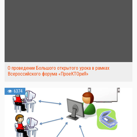
О проведении Большого открытого урока в рамках
Всероссийского форума «ПроеКТОриЯ»
6374