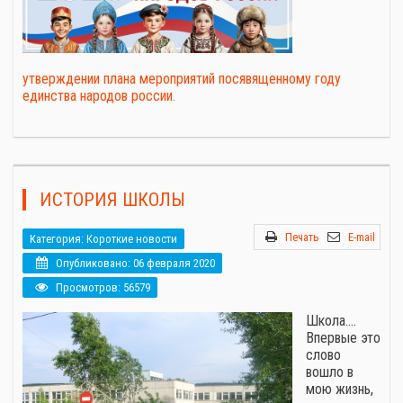
утверждении плана мероприятий посявященному году
единства народов россии.
ИСТОРИЯ ШКОЛЫ
Печать
E-mail
Категория:
Короткие новости
Опубликовано: 06 февраля 2020
Просмотров: 56579
Школа.…
Впервые это
слово
вошло в
мою жизнь,