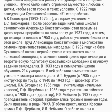
ученики… Нужно было иметь огромное мужество и любовь к
детям, чтобы вести уроки в таких условиях. С 1922 года
заведующим Сухановской школы №1 стал работать
А.К.Пономарёв (1893-1979г.г.), а вторым учителем –
Е.С.Пономарёва. После реорганизации начальной школы в
семилетнюю Александр Константинович стал первым её
директором, проработав на этом посту до 1937 года, а затем,
до выхода на пенсию в 1953 году, работал учителем биологии в
этой школе. Труд Александра Константиновича многократно
отмечен правительственными наградами. В 1932 году на базе
Сухановской школы первой ступени открывается школа
колхозной молодёжи, ставившая своей целью практическую и
теоретическую подготовку крестьянской молодёжи к научному
ведению земледелия. В 1933 году в семилетней школе
обучалось 214 учащихся. В ней работали замечательные
учителя – мастера своего дела: А.Т. Бурдин (с 1935 года –
инструктор по труду, с 1940 по 1943 год – директор этой
школы), К.А. Бурдина (с 1936 года – учительница начальных
классов), П.Ф. Щербинин (с 1936 года – учитель английского
языка, с 1938 года - директор), И.Я. Чебыкин (с 1937 года –
преподаватель истории). Приближались грозные военные годы.
Были призваны в ряды РККА (Рабоче-крестьянская Красная
армия) П.Ф. Щербинин, И.Я. Чебыкин. О работе школы в