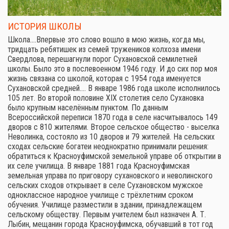
ИСТОРИЯ ШКОЛЫ
Школа.…Впервые это слово вошло в мою жизнь, когда мы,
тридцать ребятишек из семей тружеников колхоза имени
Свердлова, перешагнули порог Сухановской семилетней
школы. Было это в послевоенном 1946 году. И до сих пор моя
жизнь связана со школой, которая с 1954 года именуется
Сухановской средней.… В январе 1986 года школе исполнилось
105 лет. Во второй половине XIX столетия село Сухановка
было крупным населённым пунктом. По данным
Всероссийской переписи 1870 года в селе насчитывалось 149
дворов с 810 жителями. Второе сельское общество - выселка
Неволинка, состояло из 10 дворов и 79 жителей. На сельских
сходах сельские богатеи неоднократно принимали решения:
обратиться к Красноуфимской земельной управе об открытии в
их селе училища. В январе 1881 года Красноуфимская
земельная управа по приговору сухановского и неволинского
сельских сходов открывает в селе Сухановском мужское
одноклассное народное училище с трёхлетним сроком
обучения. Училище разместили в здании, принадлежащем
сельскому обществу. Первым учителем был назначен А. Т.
Лыбин, мещанин города Красноуфимска, обучавший в тот год