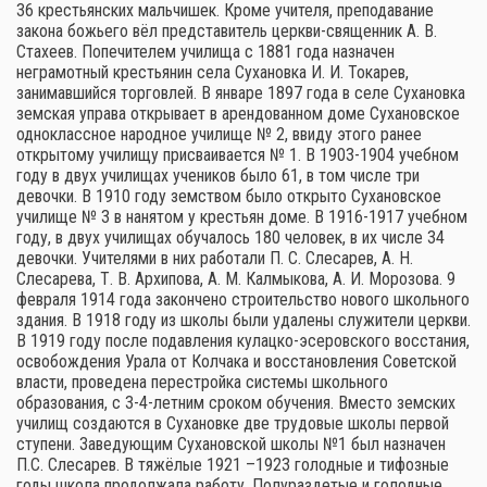
36 крестьянских мальчишек. Кроме учителя, преподавание
закона божьего вёл представитель церкви-священник А. В.
Стахеев. Попечителем училища с 1881 года назначен
неграмотный крестьянин села Сухановка И. И. Токарев,
занимавшийся торговлей. В январе 1897 года в селе Сухановка
земская управа открывает в арендованном доме Сухановское
одноклассное народное училище № 2, ввиду этого ранее
открытому училищу присваивается № 1. В 1903-1904 учебном
году в двух училищах учеников было 61, в том числе три
девочки. В 1910 году земством было открыто Сухановское
училище № 3 в нанятом у крестьян доме. В 1916-1917 учебном
году, в двух училищах обучалось 180 человек, в их числе 34
девочки. Учителями в них работали П. С. Слесарев, А. Н.
Слесарева, Т. В. Архипова, А. М. Калмыкова, А. И. Морозова. 9
февраля 1914 года закончено строительство нового школьного
здания. В 1918 году из школы были удалены служители церкви.
В 1919 году после подавления кулацко-эсеровского восстания,
освобождения Урала от Колчака и восстановления Советской
власти, проведена перестройка системы школьного
образования, с 3-4-летним сроком обучения. Вместо земских
училищ создаются в Сухановке две трудовые школы первой
ступени. Заведующим Сухановской школы №1 был назначен
П.С. Слесарев. В тяжёлые 1921 –1923 голодные и тифозные
годы школа продолжала работу. Полураздетые и голодные