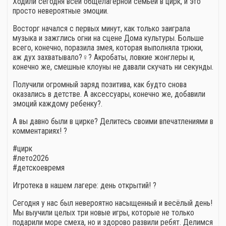
Ходили сегодня всей общелагерной семьей в цирк, и это
просто невероятные эмоции.
Восторг начался с первых минут, как только заиграла
музыка и зажглись огни на сцене Дома культуры. Больше
всего, конечно, поразила змея, которая выполняла трюки,
аж дух захватывало?‍♀️? Акробаты, ловкие жонглеры и,
конечно же, смешные клоуны не давали скучать ни секунды.
Получили огромный заряд позитива, как будто снова
оказались в детстве. А аксессуары, конечно же, добавили
эмоций каждому ребенку?.
А вы давно были в цирке? Делитесь своими впечатлениями в
комментариях! ?
#цирк
#лето2026
#детскоевремя
Игротека в нашем лагере: день открытий! ?
Сегодня у нас был невероятно насыщенный и весёлый день!
Мы выучили целых три новые игры, которые не только
подарили море смеха, но и здорово развили ребят. Делимся