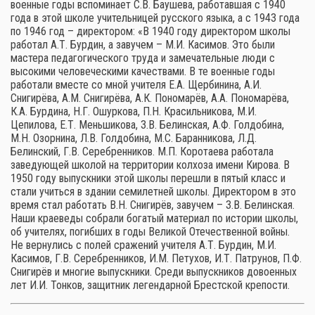
военные годы вспоминает С.В. Баушева, работавшая с 1940
года в этой школе учительницей русского языка, а с 1943 года
по 1946 год – директором: «В 1940 году директором школы
работал А.Т. Бурдин, а завучем – М.И. Касимов. Это были
мастера педагогического труда и замечательные люди с
высокими человеческими качествами. В те военные годы
работали вместе со мной учителя Е.А. Щербинина, А.И.
Снигирёва, А.М. Снигирёва, А.К. Пономарёв, А.А. Пономарёва,
К.А. Бурдина, Н.Г. Ошуркова, П.Н. Красильникова, М.И.
Цепилова, Е.Т. Меньшикова, З.В. Белинская, А.Ф. Голдобина,
М.Н. Озорнина, Л.В. Голдобина, М.С. Баранникова, Л.Д.
Белинский, Г.В. Серебренников. М.П. Коротаева работала
заведующей школой на территории колхоза имени Кирова. В
1950 году выпускники этой школы перешли в пятый класс и
стали учиться в здании семилетней школы. Директором в это
время стал работать В.Н. Снигирёв, завучем – З.В. Белинская.
Наши краеведы собрали богатый материал по истории школы,
об учителях, погибших в годы Великой Отечественной войны.
Не вернулись с полей сражений учителя А.Т. Бурдин, М.И.
Касимов, Г.В. Серебренников, И.М. Петухов, И.Т. Патрунов, П.Ф.
Снигирёв и многие выпускники. Среди выпускников довоенных
лет И.И. Тонков, защитник легендарной Брестской крепости.