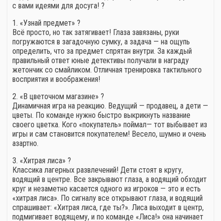
с вами идеями для досуга! ?
1. «Узнай предмет» ?
Всё просто, но так затягивает! Глаза завязаны, руки
погружаются в загадочную сумку, а задача — на ощупь
определить, что за предмет спрятан внутри. За каждый
правильный ответ юные детективы получали в награду
жетончик со смайликом. Отличная тренировка тактильного
восприятия и воображения!
2. «В цветочном магазине» ?
Динамичная игра на реакцию. Ведущий — продавец, а дети —
цветы. По команде нужно быстро выкрикнуть название
своего цветка. Кого «покупатель» поймал— тот выбывает из
игры и сам становится покупателем! Весело, шумно и очень
азартно.
3. «Хитрая лиса» ?
Классика лагерных развлечений! Дети стоят в кругу,
водящий в центре. Все закрывают глаза, а водящий обходит
круг и незаметно касается одного из игроков — это и есть
«хитрая лиса». По сигналу все открывают глаза, и водящий
спрашивает: «Хитрая лиса, где ты?». Лиса выходит в центр,
подмигивает водящему, и по команде «Лиса!» она начинает