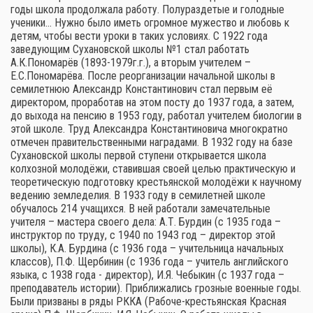
годы школа продолжала работу. Полураздетые и голодные
ученики… Нужно было иметь огромное мужество и любовь к
детям, чтобы вести уроки в таких условиях. С 1922 года
заведующим Сухановской школы №1 стал работать
А.К.Пономарёв (1893-1979г.г.), а вторым учителем –
Е.С.Пономарёва. После реорганизации начальной школы в
семилетнюю Александр Константинович стал первым её
директором, проработав на этом посту до 1937 года, а затем,
до выхода на пенсию в 1953 году, работал учителем биологии в
этой школе. Труд Александра Константиновича многократно
отмечен правительственными наградами. В 1932 году на базе
Сухановской школы первой ступени открывается школа
колхозной молодёжи, ставившая своей целью практическую и
теоретическую подготовку крестьянской молодёжи к научному
ведению земледелия. В 1933 году в семилетней школе
обучалось 214 учащихся. В ней работали замечательные
учителя – мастера своего дела: А.Т. Бурдин (с 1935 года –
инструктор по труду, с 1940 по 1943 год – директор этой
школы), К.А. Бурдина (с 1936 года – учительница начальных
классов), П.Ф. Щербинин (с 1936 года – учитель английского
языка, с 1938 года - директор), И.Я. Чебыкин (с 1937 года –
преподаватель истории). Приближались грозные военные годы.
Были призваны в ряды РККА (Рабоче-крестьянская Красная