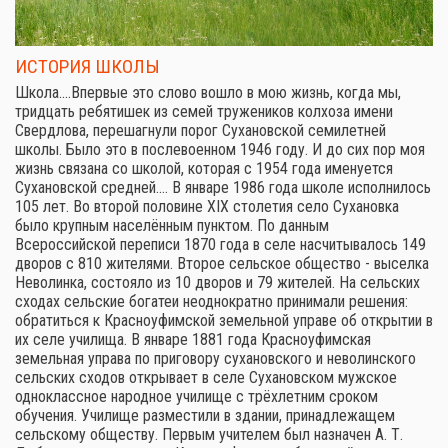
ИСТОРИЯ ШКОЛЫ
Школа.…Впервые это слово вошло в мою жизнь, когда мы,
тридцать ребятишек из семей тружеников колхоза имени
Свердлова, перешагнули порог Сухановской семилетней
школы. Было это в послевоенном 1946 году. И до сих пор моя
жизнь связана со школой, которая с 1954 года именуется
Сухановской средней.… В январе 1986 года школе исполнилось
105 лет. Во второй половине XIX столетия село Сухановка
было крупным населённым пунктом. По данным
Всероссийской переписи 1870 года в селе насчитывалось 149
дворов с 810 жителями. Второе сельское общество - выселка
Неволинка, состояло из 10 дворов и 79 жителей. На сельских
сходах сельские богатеи неоднократно принимали решения:
обратиться к Красноуфимской земельной управе об открытии в
их селе училища. В январе 1881 года Красноуфимская
земельная управа по приговору сухановского и неволинского
сельских сходов открывает в селе Сухановском мужское
одноклассное народное училище с трёхлетним сроком
обучения. Училище разместили в здании, принадлежащем
сельскому обществу. Первым учителем был назначен А. Т.