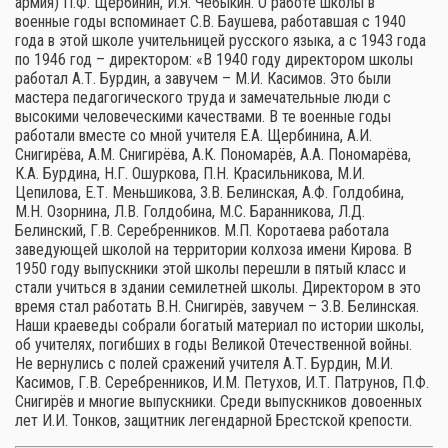
армия) П.Ф. Щербинин, И.Я. Чебыкин. О работе школы в
военные годы вспоминает С.В. Баушева, работавшая с 1940
года в этой школе учительницей русского языка, а с 1943 года
по 1946 год – директором: «В 1940 году директором школы
работал А.Т. Бурдин, а завучем – М.И. Касимов. Это были
мастера педагогического труда и замечательные люди с
высокими человеческими качествами. В те военные годы
работали вместе со мной учителя Е.А. Щербинина, А.И.
Снигирёва, А.М. Снигирёва, А.К. Пономарёв, А.А. Пономарёва,
К.А. Бурдина, Н.Г. Ошуркова, П.Н. Красильникова, М.И.
Цепилова, Е.Т. Меньшикова, З.В. Белинская, А.Ф. Голдобина,
М.Н. Озорнина, Л.В. Голдобина, М.С. Баранникова, Л.Д.
Белинский, Г.В. Серебренников. М.П. Коротаева работала
заведующей школой на территории колхоза имени Кирова. В
1950 году выпускники этой школы перешли в пятый класс и
стали учиться в здании семилетней школы. Директором в это
время стал работать В.Н. Снигирёв, завучем – З.В. Белинская.
Наши краеведы собрали богатый материал по истории школы,
об учителях, погибших в годы Великой Отечественной войны.
Не вернулись с полей сражений учителя А.Т. Бурдин, М.И.
Касимов, Г.В. Серебренников, И.М. Петухов, И.Т. Патрунов, П.Ф.
Снигирёв и многие выпускники. Среди выпускников довоенных
лет И.И. Тонков, защитник легендарной Брестской крепости.