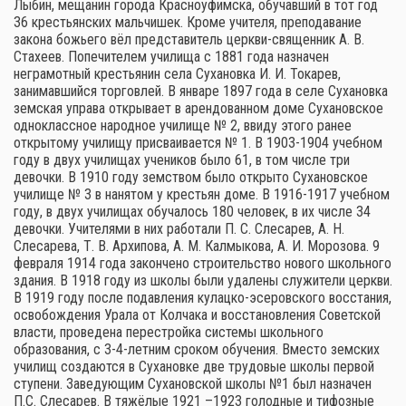
Лыбин, мещанин города Красноуфимска, обучавший в тот год
36 крестьянских мальчишек. Кроме учителя, преподавание
закона божьего вёл представитель церкви-священник А. В.
Стахеев. Попечителем училища с 1881 года назначен
неграмотный крестьянин села Сухановка И. И. Токарев,
занимавшийся торговлей. В январе 1897 года в селе Сухановка
земская управа открывает в арендованном доме Сухановское
одноклассное народное училище № 2, ввиду этого ранее
открытому училищу присваивается № 1. В 1903-1904 учебном
году в двух училищах учеников было 61, в том числе три
девочки. В 1910 году земством было открыто Сухановское
училище № 3 в нанятом у крестьян доме. В 1916-1917 учебном
году, в двух училищах обучалось 180 человек, в их числе 34
девочки. Учителями в них работали П. С. Слесарев, А. Н.
Слесарева, Т. В. Архипова, А. М. Калмыкова, А. И. Морозова. 9
февраля 1914 года закончено строительство нового школьного
здания. В 1918 году из школы были удалены служители церкви.
В 1919 году после подавления кулацко-эсеровского восстания,
освобождения Урала от Колчака и восстановления Советской
власти, проведена перестройка системы школьного
образования, с 3-4-летним сроком обучения. Вместо земских
училищ создаются в Сухановке две трудовые школы первой
ступени. Заведующим Сухановской школы №1 был назначен
П.С. Слесарев. В тяжёлые 1921 –1923 голодные и тифозные