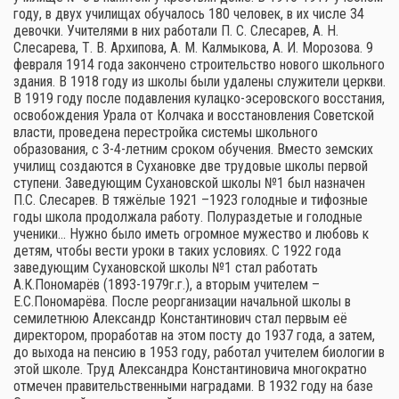
году, в двух училищах обучалось 180 человек, в их числе 34
девочки. Учителями в них работали П. С. Слесарев, А. Н.
Слесарева, Т. В. Архипова, А. М. Калмыкова, А. И. Морозова. 9
февраля 1914 года закончено строительство нового школьного
здания. В 1918 году из школы были удалены служители церкви.
В 1919 году после подавления кулацко-эсеровского восстания,
освобождения Урала от Колчака и восстановления Советской
власти, проведена перестройка системы школьного
образования, с 3-4-летним сроком обучения. Вместо земских
училищ создаются в Сухановке две трудовые школы первой
ступени. Заведующим Сухановской школы №1 был назначен
П.С. Слесарев. В тяжёлые 1921 –1923 голодные и тифозные
годы школа продолжала работу. Полураздетые и голодные
ученики… Нужно было иметь огромное мужество и любовь к
детям, чтобы вести уроки в таких условиях. С 1922 года
заведующим Сухановской школы №1 стал работать
А.К.Пономарёв (1893-1979г.г.), а вторым учителем –
Е.С.Пономарёва. После реорганизации начальной школы в
семилетнюю Александр Константинович стал первым её
директором, проработав на этом посту до 1937 года, а затем,
до выхода на пенсию в 1953 году, работал учителем биологии в
этой школе. Труд Александра Константиновича многократно
отмечен правительственными наградами. В 1932 году на базе