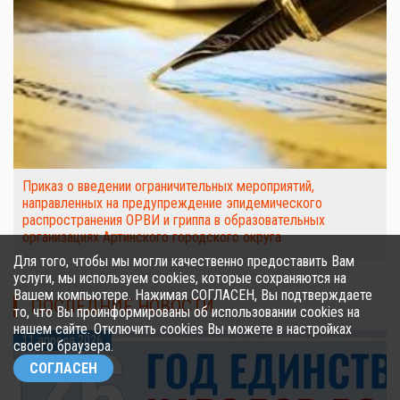
Приказ о введении ограничительных мероприятий,
направленных на предупреждение эпидемического
распространения ОРВИ и гриппа в образовательных
организациях Артинского городского округа
Для того, чтобы мы могли качественно предоставить Вам
услуги, мы используем cookies, которые сохраняются на
Вашем компьютере. Нажимая СОГЛАСЕН, Вы подтверждаете
ПОСЛЕДНИЕ НОВОСТИ
то, что Вы проинформированы об использовании cookies на
нашем сайте. Отключить cookies Вы можете в настройках
11 апреля 2026
своего браузера.
СОГЛАСЕН