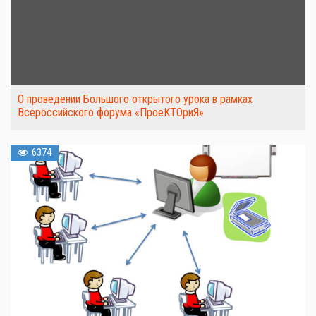
О проведении Большого открытого урока в рамках
Всероссийского форума «ПроеКТОриЯ»
6374