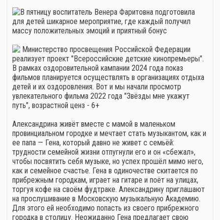
В пятницу воспитатель Венера Фаритовна подготовила
для детей шикарное мероприятие, где каждый получил
массу положительных эмоций и приятный бонус
Министерство просвещения Российской Федерации
реализует проект "Всероссийские детские кинопремьеры".
В рамках оздоровительной кампании 2024 года показ
фильмов планируется осуществлять в организациях отдыха
детей и их оздоровления. Вот и мы начали просмотр
увлекательного фильма 2022 года "Звёзды мне укажут
путь", возрастной ценз - 6+
Александрина живёт вместе с мамой в маленьком
провинциальном городке и мечтает стать музыкантом, как и
ее папа — Гена, который давно не живет с семьёй:
трудности семейной жизни отпугнули его и он «сбежал»,
чтобы посвятить себя музыке, но успех прошёл мимо него,
как и семейное счастье. Гена в одиночестве скитается по
прибрежным городкам, играет на гитаре и поёт на улицах,
торгуя кофе на своём фудтраке. Александрину приглашают
на прослушивание в Московскую музыкальную Академию.
Для этого ей необходимо попасть из своего прибрежного
городка в столицу. Неожиданно Гена предлагает свою