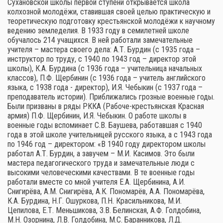
Сухановской школы первой ступени открывается школа
колхозной молодёжи, ставившая своей целью практическую и
теоретическую подготовку крестьянской молодёжи к научному
ведению земледелия. В 1933 году в семилетней школе
обучалось 214 учащихся. В ней работали замечательные
учителя – мастера своего дела: А.Т. Бурдин (с 1935 года –
инструктор по труду, с 1940 по 1943 год – директор этой
школы), К.А. Бурдина (с 1936 года – учительница начальных
классов), П.Ф. Щербинин (с 1936 года – учитель английского
языка, с 1938 года - директор), И.Я. Чебыкин (с 1937 года –
преподаватель истории). Приближались грозные военные годы.
Были призваны в ряды РККА (Рабоче-крестьянская Красная
армия) П.Ф. Щербинин, И.Я. Чебыкин. О работе школы в
военные годы вспоминает С.В. Баушева, работавшая с 1940
года в этой школе учительницей русского языка, а с 1943 года
по 1946 год – директором: «В 1940 году директором школы
работал А.Т. Бурдин, а завучем – М.И. Касимов. Это были
мастера педагогического труда и замечательные люди с
высокими человеческими качествами. В те военные годы
работали вместе со мной учителя Е.А. Щербинина, А.И.
Снигирёва, А.М. Снигирёва, А.К. Пономарёв, А.А. Пономарёва,
К.А. Бурдина, Н.Г. Ошуркова, П.Н. Красильникова, М.И.
Цепилова, Е.Т. Меньшикова, З.В. Белинская, А.Ф. Голдобина,
М.Н. Озорнина, Л.В. Голдобина, М.С. Баранникова, Л.Д.