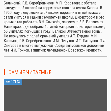
Белинский, Г.В. Серебренников. М.П. Коротаева работала
заведующей школой на территории колхоза имени Кирова. В
1950 году выпускники этой школы перешли в пятый класс и
стали учиться в здании семилетней школы. Директором в это
время стал работать В.Н. Снигирёв, завучем – З.В. Белинская.
Наши краеведы собрали богатый материал по истории школы,
об учителях, погибших в годы Великой Отечественной войны.
Не вернулись с полей сражений учителя А.Т. Бурдин, М.И.
Касимов, Г.В. Серебренников, И.М. Петухов, И.Т. Патрунов, П.Ф.
Снигирёв и многие выпускники. Среди выпускников довоенных
лет И.И. Тонков, защитник легендарной Брестской крепости.
САМЫЕ ЧИТАЕМЫЕ
17143