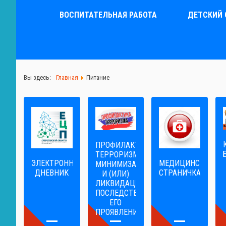
ВОСПИТАТЕЛЬНАЯ РАБОТА
ДЕТСКИЙ 
Вы здесь:
Главная
Питание
ПРОФИЛАКТИКА
ТЕРРОРИЗМА,
ЭЛЕКТРОННЫЙ
МЕДИЦИНСКАЯ
МИНИМИЗАЦИЯ
ДНЕВНИК
СТРАНИЧКА
И (ИЛИ)
ЛИКВИДАЦИЯ
ПОСЛЕДСТВИЙ
ЕГО
ПРОЯВЛЕНИЙ