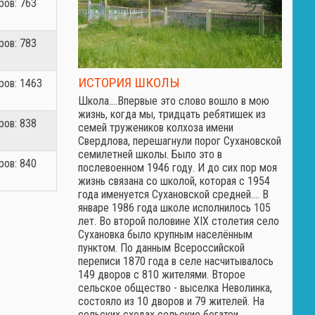
ов: 763
ов: 783
ИСТОРИЯ ШКОЛЫ
ов: 1463
Школа.…Впервые это слово вошло в мою
жизнь, когда мы, тридцать ребятишек из
ов: 838
семей тружеников колхоза имени
Свердлова, перешагнули порог Сухановской
семилетней школы. Было это в
ов: 840
послевоенном 1946 году. И до сих пор моя
жизнь связана со школой, которая с 1954
года именуется Сухановской средней.… В
январе 1986 года школе исполнилось 105
лет. Во второй половине XIX столетия село
Сухановка было крупным населённым
пунктом. По данным Всероссийской
переписи 1870 года в селе насчитывалось
149 дворов с 810 жителями. Второе
сельское общество - выселка Неволинка,
состояло из 10 дворов и 79 жителей. На
сельских сходах сельские богатеи