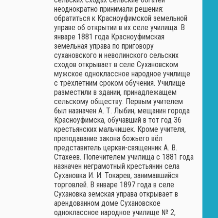
неоднократно принимали решения:
обратиться к Красноуфимской земельной
управе об открытии в их селе училища. В
январе 1881 года Красноуфимская
земельная управа по приговору
сухановского и неволинского сельских
сходов открывает в селе Сухановском
мужское одноклассное народное училище
с трёхлетним сроком обучения. Училище
разместили в здании, принадлежащем
сельскому обществу. Первым учителем
был назначен А. Т. Лыбин, мещанин города
Красноуфимска, обучавший в тот год 36
крестьянских мальчишек. Кроме учителя,
преподавание закона божьего вёл
представитель церкви-священник А. В.
Стахеев. Попечителем училища с 1881 года
назначен неграмотный крестьянин села
Сухановка И. И. Токарев, занимавшийся
торговлей. В январе 1897 года в селе
Сухановка земская управа открывает в
арендованном доме Сухановское
одноклассное народное училище № 2,