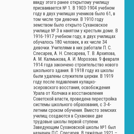
ввиду этого ранее открытому училищу
присваивается № 1. В 1903-1904 учебном
году в двух училищах учеников было 61, в
том числе три девочки. В 1910 году
земством было открыто Сухановское
училище № 3 в нанятом у крестьян доме. В
1916-1917 учебном году, в двух училищах
обучалось 180 человек, в их числе 34
девочки. Учителями в них работали П. С.
Слесарев, А. Н. Слесарева, Т. В. Архипова,
А. М. Калмыкова, А. И. Морозова. 9 февраля
1914 года закончено строительство нового
школьного здания. В 1918 году из школы
были удалены служители церкви. В 1919
году после подавления кулацко-
эсеровского восстания, освобождения
Урала от Колчака и восстановления
Советской власти, проведена перестройка
системы школьного образования, с 3-4-
летним сроком обучения. Вместо земских
училищ создаются в Сухановке две
трудовые школы первой ступени.
Заведующим Сухановской школы №1 был
назначен П.С. Слесарев. В тяжёлые 1921 –