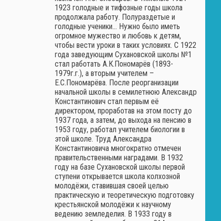
1923 голодные и тифозные годы школа
продолжала работу. Полураздетые и
голодные ученики… Нужно было иметь
огромное мужество и любовь к детям,
чтобы вести уроки в таких условиях. С 1922
года заведующим Сухановской школы №1
стал работать А.К.Пономарёв (1893-
1979г.г.), а вторым учителем –
Е.С.Пономарёва. После реорганизации
начальной школы в семилетнюю Александр
Константинович стал первым её
директором, проработав на этом посту до
1937 года, а затем, до выхода на пенсию в
1953 году, работал учителем биологии в
этой школе. Труд Александра
Константиновича многократно отмечен
правительственными наградами. В 1932
году на базе Сухановской школы первой
ступени открывается школа колхозной
молодёжи, ставившая своей целью
практическую и теоретическую подготовку
крестьянской молодёжи к научному
ведению земледелия. В 1933 году в