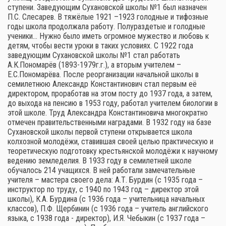
ступени. Заведующим Сухановской школы №1 был назначен
П.С. Слесарев. В тяжёлые 1921 –1923 голодные и тифозные
годы школа продолжала работу. Полураздетые и голодные
ученики… Нужно было иметь огромное мужество и любовь к
детям, чтобы вести уроки в таких условиях. С 1922 года
заведующим Сухановской школы №1 стал работать
А.К.Пономарёв (1893-1979г.г.), а вторым учителем –
Е.С.Пономарёва. После реорганизации начальной школы в
семилетнюю Александр Константинович стал первым её
директором, проработав на этом посту до 1937 года, а затем,
до выхода на пенсию в 1953 году, работал учителем биологии в
этой школе. Труд Александра Константиновича многократно
отмечен правительственными наградами. В 1932 году на базе
Сухановской школы первой ступени открывается школа
колхозной молодёжи, ставившая своей целью практическую и
теоретическую подготовку крестьянской молодёжи к научному
ведению земледелия. В 1933 году в семилетней школе
обучалось 214 учащихся. В ней работали замечательные
учителя – мастера своего дела: А.Т. Бурдин (с 1935 года –
инструктор по труду, с 1940 по 1943 год – директор этой
школы), К.А. Бурдина (с 1936 года – учительница начальных
классов), П.Ф. Щербинин (с 1936 года – учитель английского
языка, с 1938 года - директор), И.Я. Чебыкин (с 1937 года –