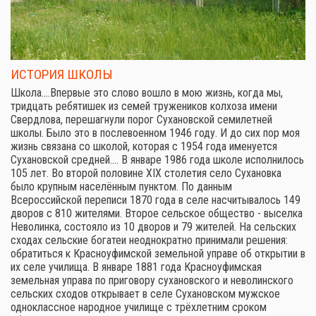
ИСТОРИЯ ШКОЛЫ
Школа.…Впервые это слово вошло в мою жизнь, когда мы,
тридцать ребятишек из семей тружеников колхоза имени
Свердлова, перешагнули порог Сухановской семилетней
школы. Было это в послевоенном 1946 году. И до сих пор моя
жизнь связана со школой, которая с 1954 года именуется
Сухановской средней.… В январе 1986 года школе исполнилось
105 лет. Во второй половине XIX столетия село Сухановка
было крупным населённым пунктом. По данным
Всероссийской переписи 1870 года в селе насчитывалось 149
дворов с 810 жителями. Второе сельское общество - выселка
Неволинка, состояло из 10 дворов и 79 жителей. На сельских
сходах сельские богатеи неоднократно принимали решения:
обратиться к Красноуфимской земельной управе об открытии в
их селе училища. В январе 1881 года Красноуфимская
земельная управа по приговору сухановского и неволинского
сельских сходов открывает в селе Сухановском мужское
одноклассное народное училище с трёхлетним сроком