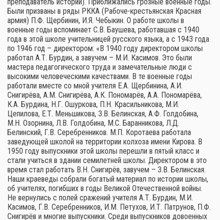
преподаватель истории). Приближались грозные военные годы.
Были призваны в ряды РККА (Рабоче-крестьянская Красная
армия) П.Ф. Щербинин, И.Я. Чебыкин. О работе школы в
военные годы вспоминает С.В. Баушева, работавшая с 1940
года в этой школе учительницей русского языка, а с 1943 года
по 1946 год – директором: «В 1940 году директором школы
работал А.Т. Бурдин, а завучем – М.И. Касимов. Это были
мастера педагогического труда и замечательные люди с
высокими человеческими качествами. В те военные годы
работали вместе со мной учителя Е.А. Щербинина, А.И.
Снигирёва, А.М. Снигирёва, А.К. Пономарёв, А.А. Пономарёва,
К.А. Бурдина, Н.Г. Ошуркова, П.Н. Красильникова, М.И.
Цепилова, Е.Т. Меньшикова, З.В. Белинская, А.Ф. Голдобина,
М.Н. Озорнина, Л.В. Голдобина, М.С. Баранникова, Л.Д.
Белинский, Г.В. Серебренников. М.П. Коротаева работала
заведующей школой на территории колхоза имени Кирова. В
1950 году выпускники этой школы перешли в пятый класс и
стали учиться в здании семилетней школы. Директором в это
время стал работать В.Н. Снигирёв, завучем – З.В. Белинская.
Наши краеведы собрали богатый материал по истории школы,
об учителях, погибших в годы Великой Отечественной войны.
Не вернулись с полей сражений учителя А.Т. Бурдин, М.И.
Касимов, Г.В. Серебренников, И.М. Петухов, И.Т. Патрунов, П.Ф.
Снигирёв и многие выпускники. Среди выпускников довоенных