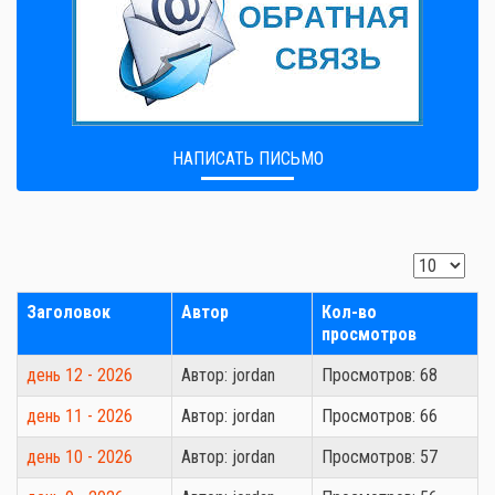
НАПИСАТЬ ПИСЬМО
Заголовок
Автор
Кол-во
просмотров
день 12 - 2026
Автор: jordan
Просмотров: 68
день 11 - 2026
Автор: jordan
Просмотров: 66
день 10 - 2026
Автор: jordan
Просмотров: 57