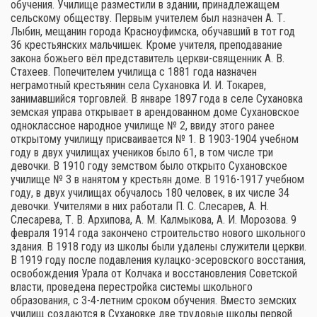
обучения. Училище разместили в здании, принадлежащем
сельскому обществу. Первым учителем был назначен А. Т.
Лыбин, мещанин города Красноуфимска, обучавший в тот год
36 крестьянских мальчишек. Кроме учителя, преподавание
закона божьего вёл представитель церкви-священник А. В.
Стахеев. Попечителем училища с 1881 года назначен
неграмотный крестьянин села Сухановка И. И. Токарев,
занимавшийся торговлей. В январе 1897 года в селе Сухановка
земская управа открывает в арендованном доме Сухановское
одноклассное народное училище № 2, ввиду этого ранее
открытому училищу присваивается № 1. В 1903-1904 учебном
году в двух училищах учеников было 61, в том числе три
девочки. В 1910 году земством было открыто Сухановское
училище № 3 в нанятом у крестьян доме. В 1916-1917 учебном
году, в двух училищах обучалось 180 человек, в их числе 34
девочки. Учителями в них работали П. С. Слесарев, А. Н.
Слесарева, Т. В. Архипова, А. М. Калмыкова, А. И. Морозова. 9
февраля 1914 года закончено строительство нового школьного
здания. В 1918 году из школы были удалены служители церкви.
В 1919 году после подавления кулацко-эсеровского восстания,
освобождения Урала от Колчака и восстановления Советской
власти, проведена перестройка системы школьного
образования, с 3-4-летним сроком обучения. Вместо земских
училищ создаются в Сухановке две трудовые школы первой