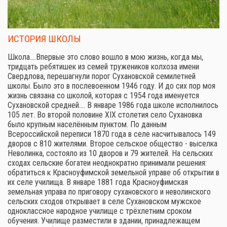
ИСТОРИЯ ШКОЛЫ
Школа.…Впервые это слово вошло в мою жизнь, когда мы,
тридцать ребятишек из семей тружеников колхоза имени
Свердлова, перешагнули порог Сухановской семилетней
школы. Было это в послевоенном 1946 году. И до сих пор моя
жизнь связана со школой, которая с 1954 года именуется
Сухановской средней.… В январе 1986 года школе исполнилось
105 лет. Во второй половине XIX столетия село Сухановка
было крупным населённым пунктом. По данным
Всероссийской переписи 1870 года в селе насчитывалось 149
дворов с 810 жителями. Второе сельское общество - выселка
Неволинка, состояло из 10 дворов и 79 жителей. На сельских
сходах сельские богатеи неоднократно принимали решения:
обратиться к Красноуфимской земельной управе об открытии в
их селе училища. В январе 1881 года Красноуфимская
земельная управа по приговору сухановского и неволинского
сельских сходов открывает в селе Сухановском мужское
одноклассное народное училище с трёхлетним сроком
обучения. Училище разместили в здании, принадлежащем