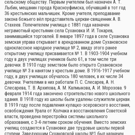
сельскому обществу. Первым учителем был назначен А. Т.
Лыбин, мещанин города Красноуфимска, обучавший в тот год
36 крестьянских мальчишек. Кроме учителя, преподавание
закона божьего вёл представитель церкви-священник А. В.
Стахеев. Попечителем училища с 1881 года назначен
неграмотный крестьянин села Сухановка И. И. Токарев,
занимавшийся торговлей. В январе 1897 года в селе Сухановка
земская управа открывает в арендованном доме Сухановское
одноклассное народное училище № 2, ввиду этого ранее
открытому училищу присваивается № 1. В 1903-1904 учебном
году в двух училищах учеников было 61, в том числе три
девочки. В 1910 году земством было открыто Сухановское
училище № 3 в нанятом у крестьян доме. В 1916-1917 учебном
году, в двух училищах обучалось 180 человек, в их числе 34
девочки. Учителями в них работали П. С. Слесарев, А. Н.
Слесарева, Т. В. Архипова, А. М. Калмыкова, А. И. Морозова. 9
февраля 1914 года закончено строительство нового школьного
здания. В 1918 году из школы были удалены служители церкви.
В 1919 году после подавления кулацко-эсеровского восстания,
освобождения Урала от Колчака и восстановления Советской
власти, проведена перестройка системы школьного
образования, с 3-4-летним сроком обучения. Вместо земских
училищ создаются в Сухановке две трудовые школы первой
ступени. Заведующим Сухановской школы №1 был назначен