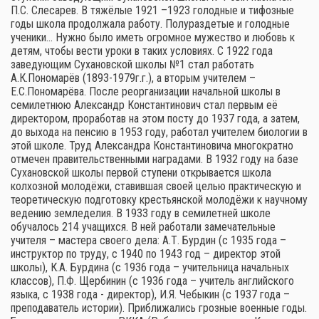
П.С. Слесарев. В тяжёлые 1921 –1923 голодные и тифозные
годы школа продолжала работу. Полураздетые и голодные
ученики… Нужно было иметь огромное мужество и любовь к
детям, чтобы вести уроки в таких условиях. С 1922 года
заведующим Сухановской школы №1 стал работать
А.К.Пономарёв (1893-1979г.г.), а вторым учителем –
Е.С.Пономарёва. После реорганизации начальной школы в
семилетнюю Александр Константинович стал первым её
директором, проработав на этом посту до 1937 года, а затем,
до выхода на пенсию в 1953 году, работал учителем биологии в
этой школе. Труд Александра Константиновича многократно
отмечен правительственными наградами. В 1932 году на базе
Сухановской школы первой ступени открывается школа
колхозной молодёжи, ставившая своей целью практическую и
теоретическую подготовку крестьянской молодёжи к научному
ведению земледелия. В 1933 году в семилетней школе
обучалось 214 учащихся. В ней работали замечательные
учителя – мастера своего дела: А.Т. Бурдин (с 1935 года –
инструктор по труду, с 1940 по 1943 год – директор этой
школы), К.А. Бурдина (с 1936 года – учительница начальных
классов), П.Ф. Щербинин (с 1936 года – учитель английского
языка, с 1938 года - директор), И.Я. Чебыкин (с 1937 года –
преподаватель истории). Приближались грозные военные годы.