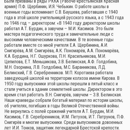
Были призваны в ряды РККА (Рабоче-крестьянская Красная
армия) П.Ф. Щербинин, И.Я. Чебыкин. О работе школы в
военные годы вспоминает С.В. Баушева, работавшая с 1940
года в этой школе учительницей русского языка, а с 1943 года
по 1946 год – директором: «В 1940 году директором школы
работал А.Т. Бурдин, а завучем – М.И. Касимов. Это были
мастера педагогического труда и замечательные люди с
высокими человеческими качествами. В те военные годы
работали вместе со мной учителя Е.А. Щербинина, А.И.
Снигирёва, А.М. Снигирёва, А.К. Пономарёв, А.А. Пономарёва,
К.А. Бурдина, Н.Г. Ошуркова, П.Н. Красильникова, М.И.
Цепилова, Е.Т. Меньшикова, З.В. Белинская, А.Ф. Голдобина,
М.Н. Озорнина, Л.В. Голдобина, М.С. Баранникова, Л.Д.
Белинский, Г.В. Серебренников. М.П. Коротаева работала
заведующей школой на территории колхоза имени Кирова. В
1950 году выпускники этой школы перешли в пятый класс и
стали учиться в здании семилетней школы. Директором в это
время стал работать В.Н. Снигирёв, завучем – З.В. Белинская.
Наши краеведы собрали богатый материал по истории школы,
об учителях, погибших в годы Великой Отечественной войны.
Не вернулись с полей сражений учителя А.Т. Бурдин, М.И.
Касимов, Г.В. Серебренников, И.М. Петухов, И.Т. Патрунов, П.Ф.
Снигирёв и многие выпускники. Среди выпускников довоенных
лет И.И. Тонков, защитник легендарной Брестской крепости.